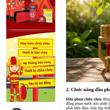
2. Chức năng đầu ph
Đầu phun chữa cháy
đóng 
động phun nước khi nhiệt 
phát hiện đám cháy kịp thời