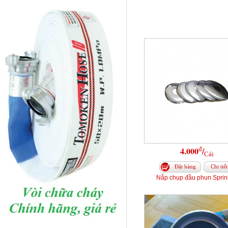
đ
4.000
/
Cái
Đặt hàng
Chi tiết
Nắp chụp đầu phun Sprin