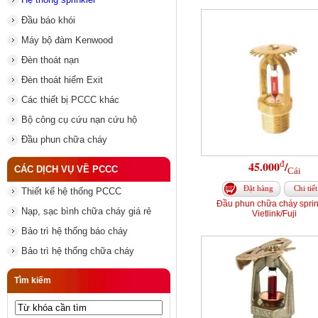
Đầu báo khói
Máy bộ đàm Kenwood
Đèn thoát nạn
Đèn thoát hiểm Exit
Các thiết bị PCCC khác
Bộ công cụ cứu nạn cứu hộ
Đầu phun chữa cháy
đ
45.000
/
CÁC DỊCH VỤ VỀ PCCC
Cái
Đặt hàng
Chi tiết
Thiết kế hệ thống PCCC
Đầu phun chữa cháy sprin
Nạp, sạc bình chữa cháy giá rẻ
Vietlink/Fuji
Bảo trì hệ thống báo cháy
Bảo trì hệ thống chữa cháy
Tìm kiếm