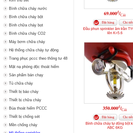
Kim thu sét
Bình chữa cháy nước
đ
69.000
/
Cái
Bình chữa cháy bột
Đặt hàng
Chi tiết
Bình chữa cháy bọt
Đầu phun sprinkler âm trần T
lên K=5.6
Bình chữa cháy CO2
Máy bơm chữa cháy
Hệ thống chữa cháy tự động
Trang phục pccc theo thông tư 48
Mặt nạ phòng độc thoát hiểm
Sản phẩm bán chạy
Tủ chữa cháy
Thiết bị báo cháy
Thiết bị chữa cháy
đ
350.000
/
Búa thoát hiểm PCCC
Cái
Thiết bị chống sét
Đặt hàng
Chi tiết
Bình chữa cháy tự động bột 
Mền chống cháy
ABC 6KG
Hệ thống sprinkler