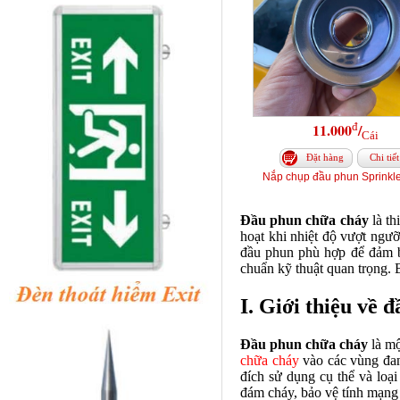
đ
11.000
/
Cái
Đặt hàng
Chi tiết
Nắp chụp đầu phun Sprinkl
Đầu phun chữa cháy
là th
hoạt khi nhiệt độ vượt ngư
đầu phun phù hợp để đảm bả
chuẩn kỹ thuật quan trọng. B
I. Giới thiệu về 
Đầu phun chữa cháy
là mộ
chữa cháy
vào các vùng đan
đích sử dụng cụ thể và loại
đám cháy, bảo vệ tính mạng 