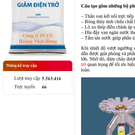
Cấu tạo gồm những bộ ph
– Thân van kết nối trực tiế
– Bóng thủy tinh chứa chất 
– Lò xo thép điều chỉnh áp s
– Đĩa đậy van ngăn nước th
– Tấm tán nước giúp phân t
Khi nhiệt độ vượt ngưỡng 
dẫn được giải phóng và phân
lớn. Nhờ đó, đám cháy đượ
trò
quan trọng để tối ưu hiệ
Thống kê truy cập
toàn.
5.563.416
Lượt truy cập
66
Trực tuyến