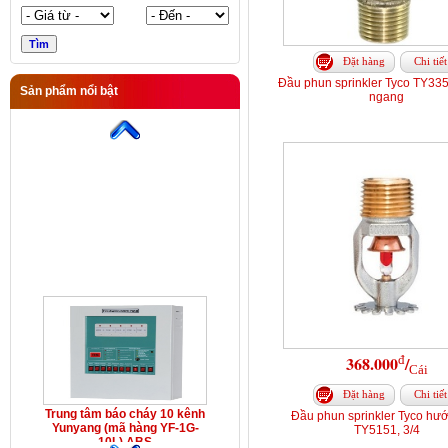
Đặt hàng
Chi tiết
Đầu phun sprinkler Tyco TY33
Sản phẩm nổi bật
ngang
Trung tâm báo cháy 10 kênh
Yunyang (mã hàng YF-1G-
10L) ABS
đ
368.000
/
Cái
Đặt hàng
Chi tiết
Trung tâm báo cháy 10 kênh
Đầu phun sprinkler Tyco hướ
Yunyang (mã hàng YF-1G-
TY5151, 3/4
10L) ABS