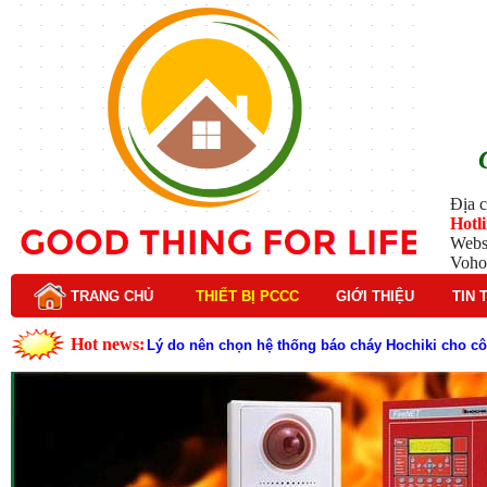
Địa c
Hotl
Webs
Voho
TRANG CHỦ
THIẾT BỊ PCCC
GIỚI THIỆU
TIN 
Hot news:
Lý do nên chọn hệ thống báo cháy Hochiki cho cô
Cách kiểm tra và bảo trì hệ thống báo cháy Hochik
Cấu tạo và nguyên lý hoạt động của báo cháy Hor
Tìm hiểu chi tiết về hệ thống báo cháy Horing hiệ
Các loại thang dây thoát hiểm phổ biến trên thị t
Thang dây thoát hiểm có tác dụng gì trong tình h
Cấu tạo đầu phun chữa cháy trong hệ thống sprin
Kim thu sét là gì? Cấu tạo, nguyên lý hoạt động v
Đầu phun chữa cháy là gì và nguyên lý hoạt động c