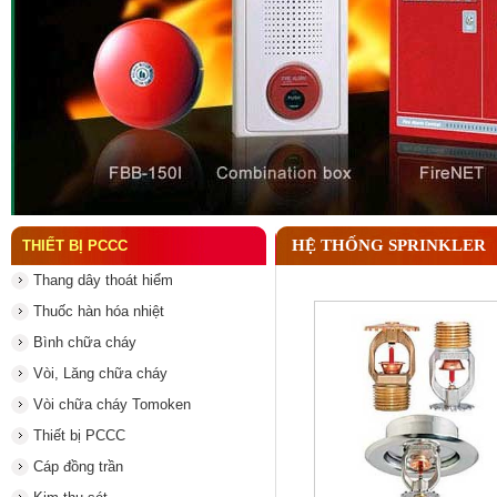
Đầu phun chữa cháy là gì ? Tìm hiểu chi tiết từ A-
HỆ THỐNG SPRINKLER
THIẾT BỊ PCCC
Thang dây thoát hiểm
Thuốc hàn hóa nhiệt
Bình chữa cháy
Vòi, Lăng chữa cháy
Vòi chữa cháy Tomoken
Thiết bị PCCC
Cáp đồng trần