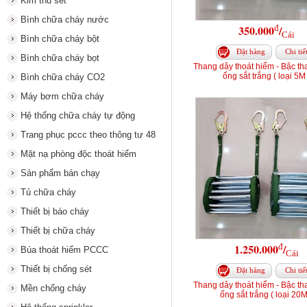
Kim thu sét
Bình chữa cháy nước
đ
350.000
/
Cái
Bình chữa cháy bột
Đặt hàng
Chi tiế
Bình chữa cháy bọt
Thang dây thoát hiểm - Bậc t
ống sắt trắng ( loại 5M 
Bình chữa cháy CO2
Máy bơm chữa cháy
Hệ thống chữa cháy tự động
Trang phục pccc theo thông tư 48
Mặt nạ phòng độc thoát hiểm
Sản phẩm bán chạy
Tủ chữa cháy
Thiết bị báo cháy
Thiết bị chữa cháy
đ
1.250.000
/
Búa thoát hiểm PCCC
Cái
Thiết bị chống sét
Đặt hàng
Chi tiế
Thang dây thoát hiểm - Bậc t
Mền chống cháy
ống sắt trắng ( loại 20M