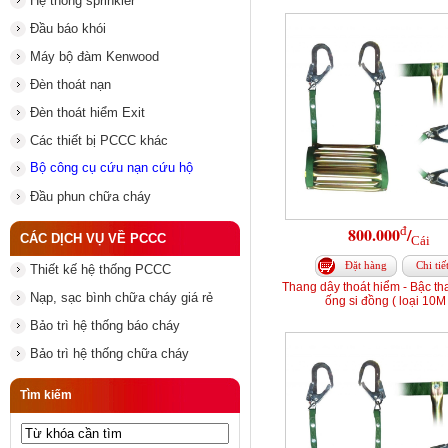
Hệ thống sprinkler
Đầu báo khói
Máy bộ đàm Kenwood
Đèn thoát nạn
Đèn thoát hiểm Exit
Các thiết bị PCCC khác
Bộ công cụ cứu nạn cứu hộ
Đầu phun chữa cháy
đ
800.000
/
CÁC DỊCH VỤ VỀ PCCC
Cái
Đặt hàng
Chi tiế
Thiết kế hệ thống PCCC
Thang dây thoát hiểm - Bậc t
Nạp, sạc bình chữa cháy giá rẻ
ống si đồng ( loại 10M 
Bảo trì hệ thống báo cháy
Bảo trì hệ thống chữa cháy
Tìm kiếm