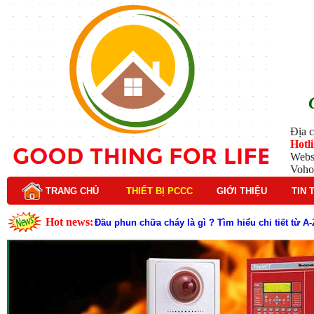
Địa c
Hotl
Webs
Voho
TRANG CHỦ
THIẾT BỊ PCCC
GIỚI THIỆU
TIN 
Hot news:
Đầu phun chữa cháy là gì ? Tìm hiểu chi tiết từ A-
Lý do nên chọn hệ thống báo cháy Hochiki cho cô
Cách kiểm tra và bảo trì hệ thống báo cháy Hochik
Cấu tạo và nguyên lý hoạt động của báo cháy Hor
Tìm hiểu chi tiết về hệ thống báo cháy Horing hiệ
Các loại thang dây thoát hiểm phổ biến trên thị t
Thang dây thoát hiểm có tác dụng gì trong tình h
Cấu tạo đầu phun chữa cháy trong hệ thống sprin
Kim thu sét là gì? Cấu tạo, nguyên lý hoạt động v