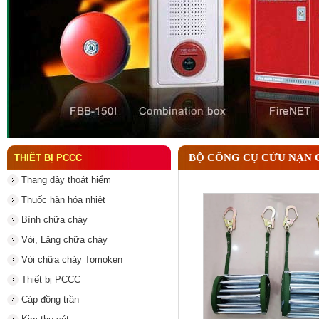
Đầu phun chữa cháy là gì và nguyên lý hoạt động c
BỘ CÔNG CỤ CỨU NẠN 
THIẾT BỊ PCCC
Thang dây thoát hiểm
Thuốc hàn hóa nhiệt
Bình chữa cháy
Vòi, Lăng chữa cháy
Vòi chữa cháy Tomoken
Thiết bị PCCC
Cáp đồng trần