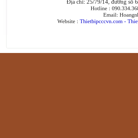
Địa chỉ: 25/79/14, đường số 
Hotline : 090.334.3
Email: Hoangn
Website :
Thietbipcccvn.com
-
Thie