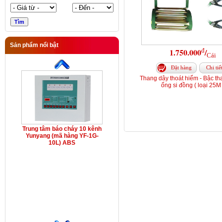
Sản phẩm nổi bật
đ
1.750.000
/
Cái
Đặt hàng
Chi tiế
Thang dây thoát hiểm - Bậc t
ống si đồng ( loại 25M 
Trung tâm báo cháy 10 kênh
Yunyang (mã hàng YF-1G-
10L) ABS