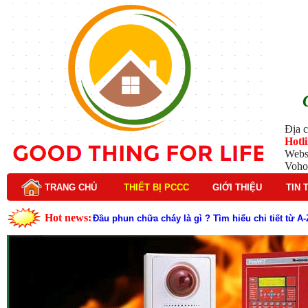
Địa c
Hotl
Webs
Voho
TRANG CHỦ
THIẾT BỊ PCCC
GIỚI THIỆU
TIN 
Hot news:
Lý do nên chọn hệ thống báo cháy Hochiki cho cô
Cách kiểm tra và bảo trì hệ thống báo cháy Hochik
Cấu tạo và nguyên lý hoạt động của báo cháy Hor
Tìm hiểu chi tiết về hệ thống báo cháy Horing hiệ
Các loại thang dây thoát hiểm phổ biến trên thị t
Thang dây thoát hiểm có tác dụng gì trong tình h
Cấu tạo đầu phun chữa cháy trong hệ thống sprin
Kim thu sét là gì? Cấu tạo, nguyên lý hoạt động v
Đầu phun chữa cháy là gì và nguyên lý hoạt động c