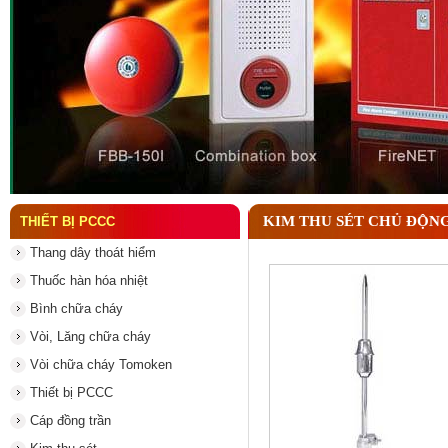
Đầu phun chữa cháy là gì ? Tìm hiểu chi tiết từ A-
KIM THU SÉT CHỦ ĐỘNG
THIẾT BỊ PCCC
Thang dây thoát hiểm
Thuốc hàn hóa nhiệt
Bình chữa cháy
Vòi, Lăng chữa cháy
Vòi chữa cháy Tomoken
Thiết bị PCCC
Cáp đồng trần