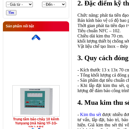
2. Đặc điểm kỹ th
Chức năng: phát tia tiên đạ
Bán kính bảo vệ có độ bao p
Thời gian phát tia tiên đạo 
Sản phẩm nổi bật
Tiêu chuẩn NFC – 102.
Trung tâm báo cháy 10 kênh
Yunyang (mã hàng YF-1G-
Chiều dài kim thu 70 cm.
10L) ABS
khối lượng thiết bị chống sét
Vật liệu chế tạo Inox – thép
3. Quy cách đóng 
- Kích thước 13 x 13x 70 c
- Tổng khối lượng cả đóng g
- Sản phẩm đạt tiêu chuẩn
- Khi lắp đặt kim thu sét, 
lượng để đảm bảo công trình
4. Mua kim thu sé
-
Kim thu sét
được nhiều đơn
tư vấn, lắp đặt, bảo trì, 
Trung tâm báo cháy 10 kênh
Yunyang (mã hàng YF-1G-
hiện. Giá kim thu sét thì 
10L) ABS