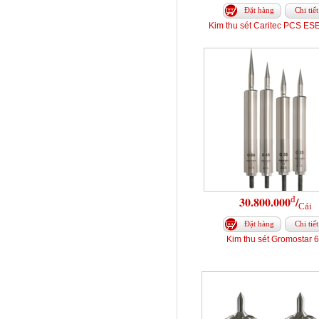
Đặt hàng
Chi tiết
Kim thu sét Caritec PCS ES
đ
30.800.000
/
Cái
Đặt hàng
Chi tiết
Kim thu sét Gromostar 