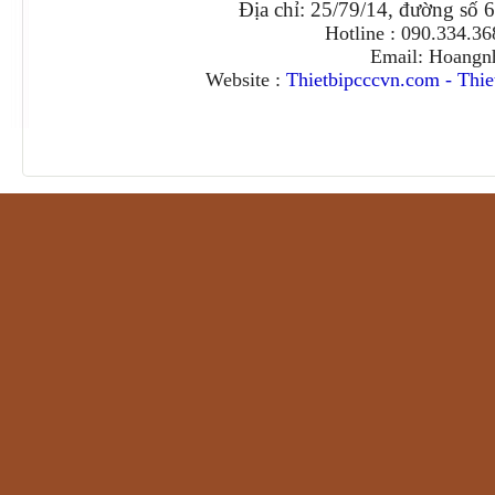
Địa chỉ: 25/79/14, đường số 
Hotline : 090.334.3
Email: Hoangn
Website :
Thietbipcccvn.com
-
Thie