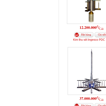
đ
12.200.000
/
Cái
Đặt hàng
Chi tiết
Kim thu sét Ingesco PDC 
đ
37.000.000
/
Cái
Đặt hàng
Chi tiết