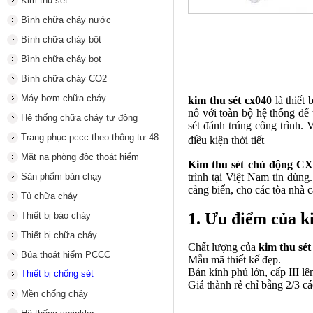
Kim thu sét
Bình chữa cháy nước
Bình chữa cháy bột
Bình chữa cháy bọt
Bình chữa cháy CO2
Máy bơm chữa cháy
kim thu sét cx040
là thiết 
nố với toàn bộ hệ thống để 
Hệ thống chữa cháy tự động
sét đánh trúng công trình. 
Trang phục pccc theo thông tư 48
điều kiện thời tiết
Mặt nạ phòng độc thoát hiểm
Kim thu sét chủ động CX
trình tại Việt Nam tin dùng
Sản phẩm bán chạy
cảng biển, cho các tòa nh
Tủ chữa cháy
1. Ưu điểm của k
Thiết bị báo cháy
Thiết bị chữa cháy
Chất lượng của
kim thu sét
Búa thoát hiểm PCCC
Mẫu mã thiết kế đẹp.
Bán kính phủ lớn, cấp III lê
Thiết bị chống sét
Giá thành rẻ chỉ bằng 2/3 c
Mền chống cháy