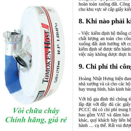
hoàn toàn xuống đất. Công t
cho khu vực sẽ cấp giấy kiể
8. Khi nào phải k
- Việc kiểm định hệ thống ch
chất lượng an toàn cho côn
xuống đất ảnh hưởng tới c
kiểm định sẽ được tiến hành
việc này không được thực hi
9. Chi phí thi côn
Hoàng Nhật Hưng hiện đang 
nhà xưởng và cả cho các hộ g
hay trung bình, bán kinh bả
Với hộ gia đình thì chúng tô
lắp đặt với đầy đủ các gi
PCCC thì có chi phí trung b
bao gồm VAT và đảm bảo lắ
khác, quý khách hãy liên hệ 
hành … cụ thể. Rất vui đượ