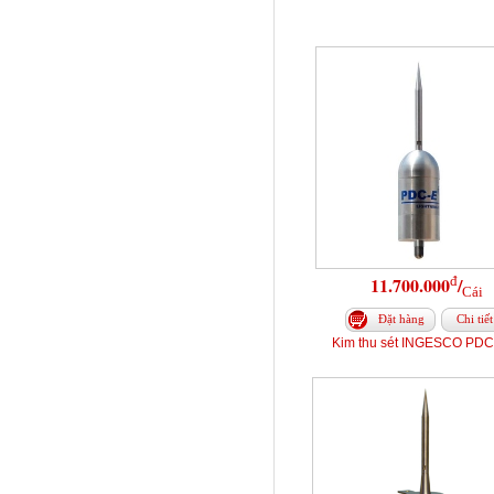
đ
11.700.000
/
Cái
Đặt hàng
Chi tiết
Kim thu sét INGESCO PDC