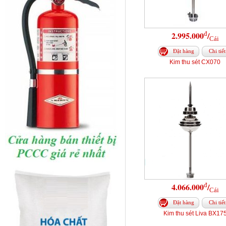
đ
2.995.000
/
Cái
Đặt hàng
Chi tiết
Kim thu sét CX070
đ
4.066.000
/
Cái
Đặt hàng
Chi tiết
Kim thu sét Liva BX17