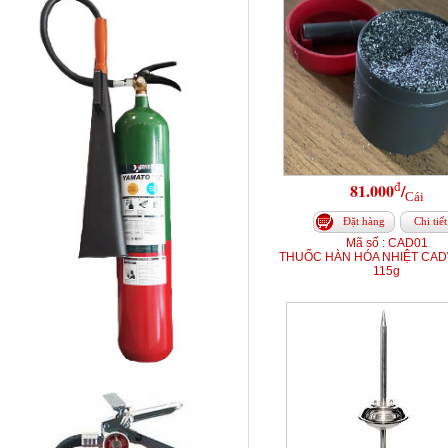
đ
81.000
/
Cái
Đặt hàng
Chi tiết
Mã số : CAD01
THUỐC HÀN HÓA NHIỆT CAD
115g