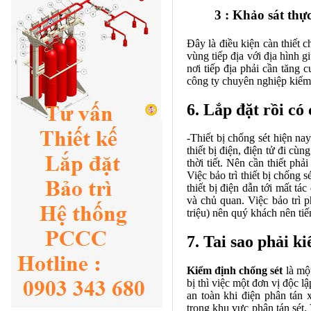
3 : Khảo sát thực
Đây là điều kiện càn thiết c
vùng tiếp địa với địa hình g
nơi tiếp địa phải cần tăng 
công ty chuyên nghiệp kiểm 
6. Lắp đặt rồi có
-Thiết bị chống sét hiện nay
thiết bị điện, điện tử đi cùn
thời tiết. Nên cần thiết phả
Việc bảo trì thiết bị chống 
thiết bị điện dẫn tới mất t
và chủ quan. Việc bảo trì 
triệu) nên quý khách nên ti
7. Tai sao phải k
Kiểm định chống sét
là một
bị thì việc một đơn vị độc l
an toàn khi điện phân tán
trong khu vực phân tán sét. V