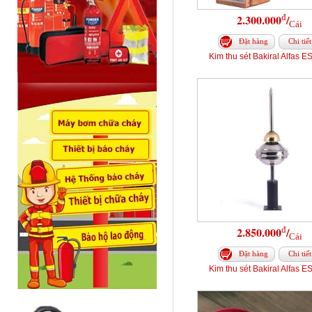
đ
2.300.000
/
Cái
Đặt hàng
Chi tiết
Kim thu sét Bakiral Alfas E
đ
2.850.000
/
Cái
Đặt hàng
Chi tiết
Kim thu sét Bakiral Alfas E