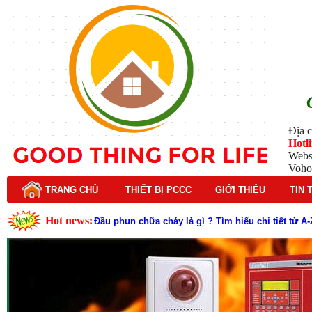
Địa c
Hotl
Webs
Voho
TRANG CHỦ
THIẾT BỊ PCCC
GIỚI THIỆU
TIN 
Hot news:
Đầu phun chữa cháy là gì ? Tìm hiểu chi tiết từ A-
Lý do nên chọn hệ thống báo cháy Hochiki cho cô
Cách kiểm tra và bảo trì hệ thống báo cháy Hochik
Cấu tạo và nguyên lý hoạt động của báo cháy Hor
Tìm hiểu chi tiết về hệ thống báo cháy Horing hiệ
Các loại thang dây thoát hiểm phổ biến trên thị t
Thang dây thoát hiểm có tác dụng gì trong tình h
Cấu tạo đầu phun chữa cháy trong hệ thống sprin
Kim thu sét là gì? Cấu tạo, nguyên lý hoạt động v