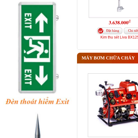
đ
3.638.000
Đặt hàng
Chi tiế
Kim thu sét Liva BX12
MÁY BƠM CHỮA CHÁY