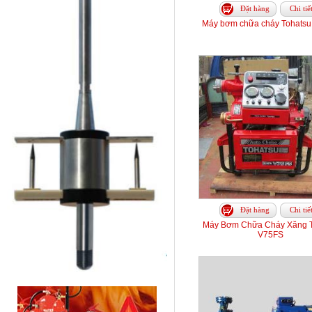
Đặt hàng
Chi tiế
Máy bơm chữa cháy Tohats
Đặt hàng
Chi tiế
Máy Bơm Chữa Cháy Xăng T
V75FS