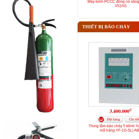
Máy bơm PCCC động cơ xăng
V52AS
THIẾT BỊ BÁO CHÁY
đ
3.400.000
Đặt hàng
Chi tiế
Trung tâm báo cháy 5 kênh Y
mã hàng YF-1G-5L) A