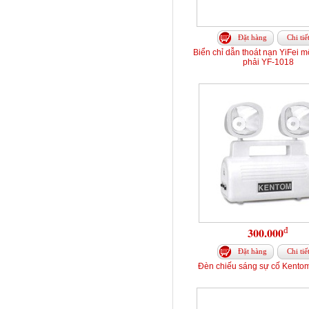
Đặt hàng
Chi tiế
Biển chỉ dẫn thoát nạn YiFei m
phải YF-1018
đ
300.000
Đặt hàng
Chi tiế
Đèn chiếu sáng sự cố Kento