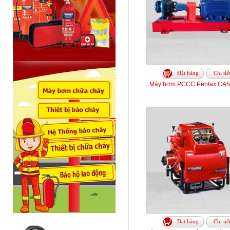
Đặt hàng
Chi tiế
Máy bơm PCCC Pentax CA5
Đặt hàng
Chi tiế