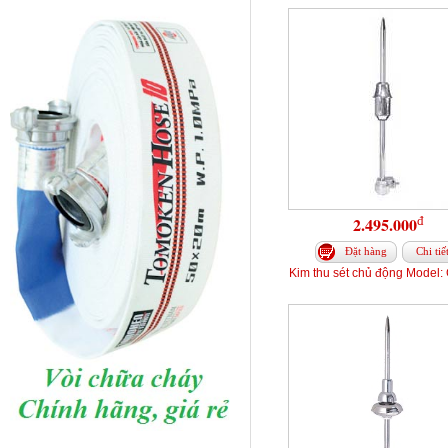
đ
2.495.000
Đặt hàng
Chi tiế
Kim thu sét chủ động Model: