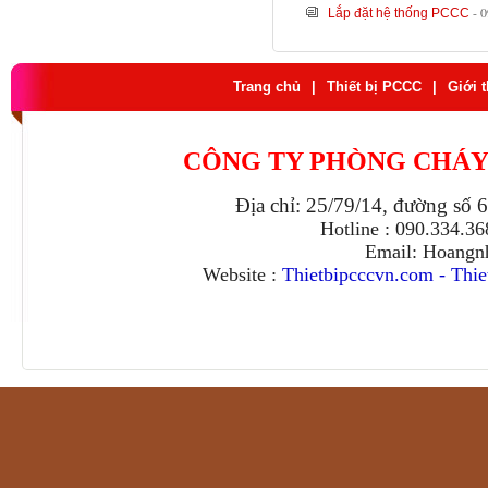
- 
Lắp đặt hệ thống PCCC
Trang chủ
|
Thiết bị PCCC
|
Giới 
CÔNG TY PHÒNG CHÁY
Địa chỉ: 25/79/14, đường số 
Hotline : 090.334.3
Email: Hoangn
Website :
Thietbipcccvn.com
-
Thie