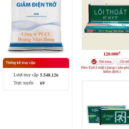
đ
120.000
Đặt hàng
Chi tiế
Thống kê truy cập
Đèn Exit 2 mặt Lilang ( sản p
kiểm định )
5.548.126
Lượt truy cập
69
Trực tuyến