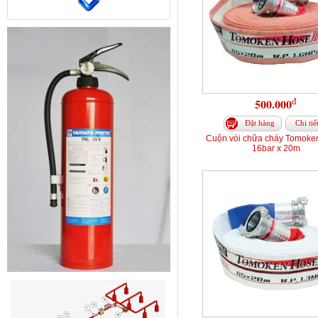
đ
500.000
Đặt hàng
Chi tiế
Cuộn vòi chữa cháy Tomoke
16bar x 20m