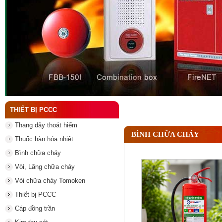
Đầu phun chữa cháy là gì và nguyên lý hoạt động c
THIẾT BỊ PCCC
Thang dây thoát hiểm
BÌNH CHỮA CHÁY
Thuốc hàn hóa nhiệt
Bình chữa cháy
Vòi, Lăng chữa cháy
Vòi chữa cháy Tomoken
Thiết bị PCCC
Cáp đồng trần