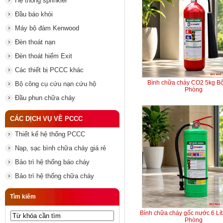
Hệ thống sprinkler
Đầu báo khói
Máy bộ đàm Kenwood
Đèn thoát nạn
Đèn thoát hiểm Exit
Các thiết bị PCCC khác
Bình chữa cháy CO2 5kg B
Bộ công cụ cứu nạn cứu hộ
Phòng
Đầu phun chữa cháy
CÁC DỊCH VỤ VỀ PCCC
Thiết kế hệ thống PCCC
Nạp, sạc bình chữa cháy giá rẻ
Bảo trì hệ thống báo cháy
Bảo trì hệ thống chữa cháy
Tìm kiếm
Bình chữa cháy gốc nước 6 Lí
Phòng