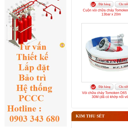
Đặt hàng
Chi tiế
Cuộn vòi chữa cháy Tomoke
13bar x 20m
Đặt hàng
Chi tiế
Vòi chữa cháy Tomoken D65 
30M (đã có khớp nối vò
KIM THU SÉT