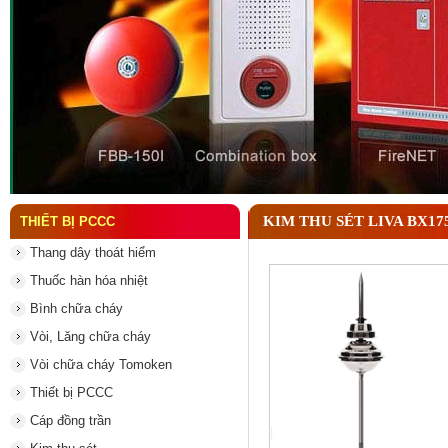
Đầu phun chữa cháy là gì ? Tìm hiểu chi tiết từ A-
KIM THU SÉT LIVA BX17
THIẾT BỊ PCCC
Thang dây thoát hiểm
Thuốc hàn hóa nhiệt
Bình chữa cháy
Vòi, Lăng chữa cháy
Vòi chữa cháy Tomoken
Thiết bị PCCC
Cáp đồng trần