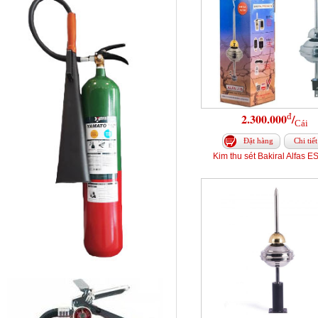
đ
2.300.000
/
Cái
Đặt hàng
Chi tiết
Kim thu sét Bakiral Alfas E