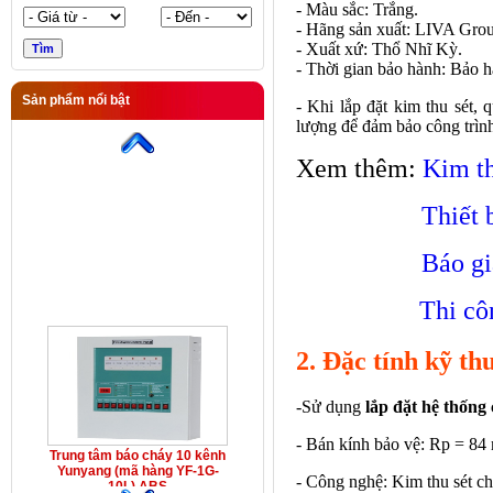
- Màu sắc: Trắng.
- Hãng sản xuất: LIVA Gro
- Xuất xứ: Thổ Nhĩ Kỳ.
- Thời gian bảo hành: Bảo h
Sản phẩm nổi bật
- Khi lắp đặt kim thu sét,
Trung tâm báo cháy 10 kênh
lượng để đảm bảo công trình
Yunyang (mã hàng YF-1G-
10L) ABS
Xem thêm:
Kim th
Thiết 
Báo gi
Thi cô
2. Đặc tính kỹ th
-Sử dụng
lắp đặt hệ thống 
- Bán kính bảo vệ: Rp = 84
Trung tâm báo cháy 10 kênh
Yunyang (mã hàng YF-1G-
- Công nghệ: Kim thu sét ch
10L) ABS