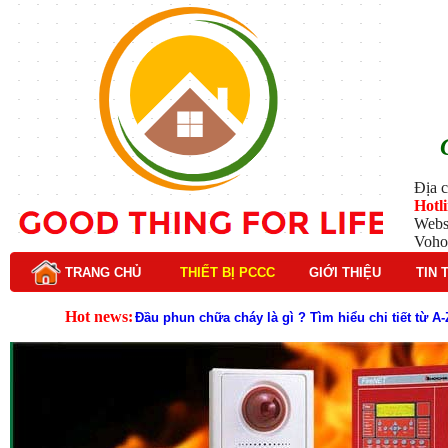
Địa c
Hotl
Webs
Voho
TRANG CHỦ
THIẾT BỊ PCCC
GIỚI THIỆU
TIN 
Hot news:
Lý do nên chọn hệ thống báo cháy Hochiki cho cô
Cách kiểm tra và bảo trì hệ thống báo cháy Hochik
Cấu tạo và nguyên lý hoạt động của báo cháy Hor
Tìm hiểu chi tiết về hệ thống báo cháy Horing hiệ
Các loại thang dây thoát hiểm phổ biến trên thị t
Thang dây thoát hiểm có tác dụng gì trong tình h
Cấu tạo đầu phun chữa cháy trong hệ thống sprin
Kim thu sét là gì? Cấu tạo, nguyên lý hoạt động v
Đầu phun chữa cháy là gì và nguyên lý hoạt động c