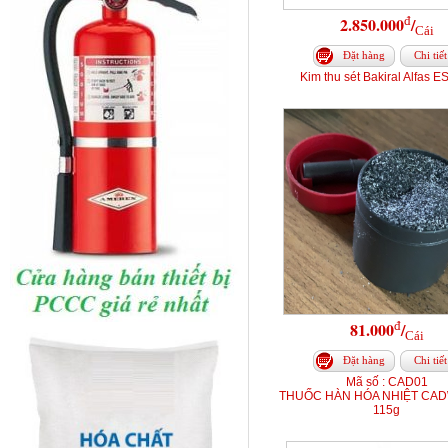
đ
2.850.000
/
Cái
Đặt hàng
Chi tiết
Kim thu sét Bakiral Alfas E
đ
81.000
/
Cái
Đặt hàng
Chi tiết
Mã số : CAD01
THUỐC HÀN HÓA NHIỆT CAD
115g