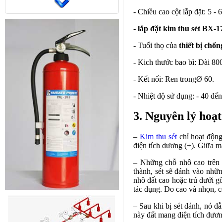
- Chiều cao cột lắp đặt: 5 - 
-
lắp đặt kim thu sét BX-1
- Tuổi thọ của
thiết bị chốn
- Kich thước bao bì: Dài 
- Kết nối: Ren trongØ 60.
- Nhiệt độ sử dụng: - 40 đế
3. Nguyên lý hoạt
–
Kim thu sét
chỉ hoạt động 
điện tích dương (+). Giữa mâ
– Những chỗ nhô cao trên 
thành, sét sẽ đánh vào nhữn
nhô đất cao hoặc trú dưới g
tác dụng. Do cao và nhọn, cộ
– Sau khi bị sét đánh, nó d
này đất mang điện tích dươn