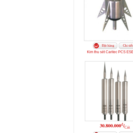
Đặt hàng
Chi tiết
Kim thu sét Caritec PCS ES
đ
30.800.000
/
Cái