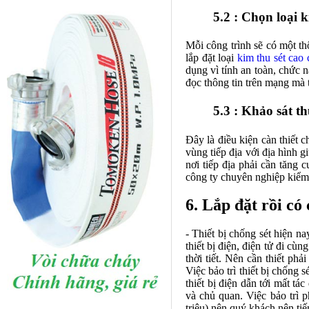
5.2 : Chọn loại 
Mỗi công trình sẽ có một thô
lắp đặt loại
kim thu sét cao 
dụng vì tính an toàn, chức 
đọc thông tin trên mạng mà
5.3 : Khảo sát th
Đây là điều kiện càn thiết c
vùng tiếp địa với địa hình g
nơi tiếp địa phải cần tăng 
công ty chuyên nghiệp kiểm 
6. Lắp đặt rồi có
- Thiết bị chống sét hiện na
thiết bị điện, điện tử đi cùn
thời tiết. Nên cần thiết phả
Việc bảo trì thiết bị chống 
thiết bị điện dẫn tới mất t
và chủ quan. Việc bảo trì 
triệu) nên quý khách nên ti