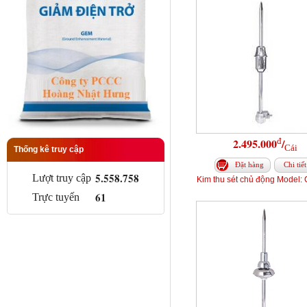
đ
2.495.000
/
Cái
Thống kê truy cập
Đặt hàng
Chi tiết
5.558.758
Lượt truy cập
Kim thu sét chủ động Model:
61
Trực tuyến