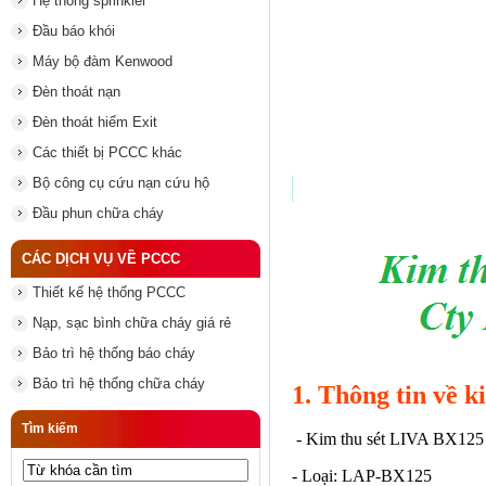
Hệ thống sprinkler
Đầu báo khói
Máy bộ đàm Kenwood
Đèn thoát nạn
Đèn thoát hiểm Exit
Các thiết bị PCCC khác
Bộ công cụ cứu nạn cứu hộ
Đầu phun chữa cháy
CÁC DỊCH VỤ VỀ PCCC
Thiết kế hệ thống PCCC
Nạp, sạc bình chữa cháy giá rẻ
Bảo trì hệ thống báo cháy
Bảo trì hệ thống chữa cháy
1. Thông tin về k
Tìm kiếm
-
Kim thu sét
LIVA BX125 (
- Loại: LAP-BX125