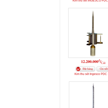
Kim thu sét INGESCO PDC
đ
12.200.000
/
Cái
Đặt hàng
Chi tiết
Kim thu sét Ingesco PDC 