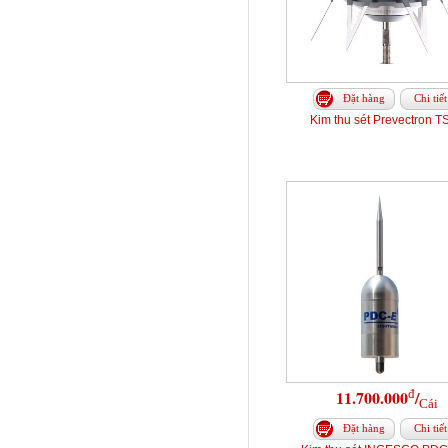
Đặt hàng
Chi tiết
Kim thu sét Prevectron T
đ
11.700.000
/
Cái
Đặt hàng
Chi tiết