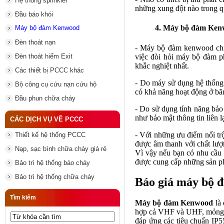
Hệ thống sprinkler
những xung đột nào trong q
Đầu báo khói
4. Máy bộ đàm Kenw
Máy bộ đàm Kenwood
Đèn thoát nạn
- Máy bộ đàm kenwood chín
việc đòi hỏi máy bộ đàm ph
Đèn thoát hiểm Exit
khắc nghiệt nhất.
Các thiết bị PCCC khác
- Do máy sử dụng hệ thống 
Bộ công cụ cứu nạn cứu hộ
có khả năng hoạt động ở bă
Đầu phun chữa cháy
- Do sử dụng tính năng bả
như bảo mật thông tin liên l
CÁC DỊCH VỤ VỀ PCCC
- Với những ưu điểm nổi tr
Thiết kế hệ thống PCCC
được âm thanh với chất lượn
Nạp, sạc bình chữa cháy giá rẻ
Vì vậy nếu bạn có nhu cầ
được cung cấp những sản p
Bảo trì hệ thống báo cháy
Bảo trì hệ thống chữa cháy
Báo giá máy bộ
Tìm kiếm
Máy bộ đàm Kenwood
là 
hợp cả VHF và UHF, mỏng, 
đáp ứng các tiêu chuẩn IP