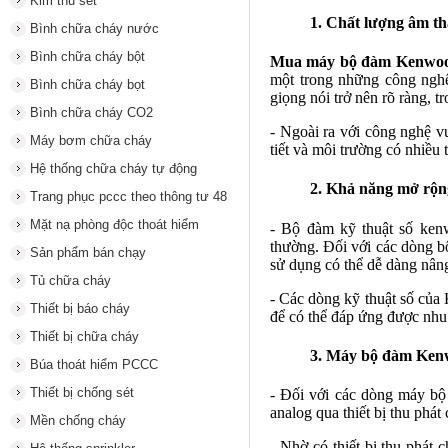
Kim thu sét
1. Chất lượng âm th
Bình chữa cháy nước
Bình chữa cháy bột
Mua máy bộ đàm Kenwo
một trong những công nghệ
Bình chữa cháy bọt
giọng nói trở nên rõ ràng, t
Bình chữa cháy CO2
- Ngoài ra với công nghệ vư
Máy bơm chữa cháy
tiết và môi trường có nhiều 
Hệ thống chữa cháy tự động
2. Khả năng mở rộ
Trang phục pccc theo thông tư 48
Mặt nạ phòng độc thoát hiểm
- Bộ đàm kỹ thuật số ken
thường. Đối với các dòng 
Sản phẩm bán chạy
sử dụng có thể dễ dàng nân
Tủ chữa cháy
- Các dòng kỹ thuật số của
Thiết bị báo cháy
để có thể đáp ứng được nhu
Thiết bị chữa cháy
3. Máy bộ đàm Kenw
Búa thoát hiểm PCCC
Thiết bị chống sét
- Đối với các dòng máy bộ
analog qua thiết bị thu phát
Mền chống cháy
- Nhờ có thiết bị thu phá