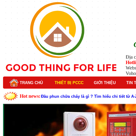
Địa c
Hotl
Webs
Voho
TRANG CHỦ
THIẾT BỊ PCCC
GIỚI THIỆU
TIN 
Hot news:
Đầu phun chữa cháy là gì ? Tìm hiểu chi tiết từ A-
Lý do nên chọn hệ thống báo cháy Hochiki cho cô
Cách kiểm tra và bảo trì hệ thống báo cháy Hochik
Cấu tạo và nguyên lý hoạt động của báo cháy Hor
Tìm hiểu chi tiết về hệ thống báo cháy Horing hiệ
Các loại thang dây thoát hiểm phổ biến trên thị t
Thang dây thoát hiểm có tác dụng gì trong tình h
Cấu tạo đầu phun chữa cháy trong hệ thống sprin
Kim thu sét là gì? Cấu tạo, nguyên lý hoạt động v