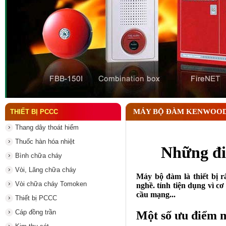
Đầu phun chữa cháy là gì và nguyên lý hoạt động c
MÁY BỘ ĐÀM KENWOO
THIẾT BỊ PCCC
Thang dây thoát hiểm
Thuốc hàn hóa nhiệt
Những đi
Bình chữa cháy
Vòi, Lăng chữa cháy
Máy bộ đàm là thiết bị r
Vòi chữa cháy Tomoken
nghề. tính tiện dụng vì cơ
cầu mạng...
Thiết bị PCCC
Cáp đồng trần
Một số ưu điểm