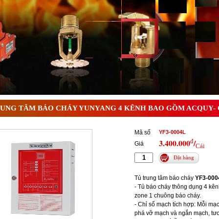
 ? Tìm hiểu chi tiết từ A-Z
UNG TÂM BÁO CHÁY YUNYANG 4 KÊNH BAO GỒM ACQUY- 
Mã số
YF3-0004L
đ
3.400.000
/
Giá
Cái
Đặt hàng
Tủ trung tâm báo cháy
YF3-000
- Tủ báo cháy thông dụng 4 kên
zone 1 chuông báo cháy.
- Chỉ số mạch tích hợp: Mỗi mạc
phá vỡ mạch và ngắn mạch, tư