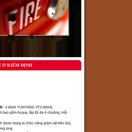
CÓ KIỂM ĐỊNH
4l
- 4 kênh YUNYANG YF3-0004L
h bao gồm Acquy, lắp tối đa 4 chuông, mỗi
h được trang bị chức năng giám sát trên lửa,
ơng ứng.