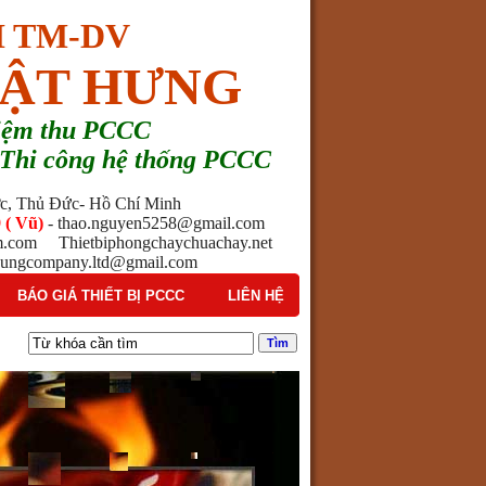
 TM-DV
ẬT HƯNG
hiệm thu PCCC
 - Thi công hệ thống PCCC
ước, Thủ Đức- Hồ Chí Minh
 ( Vũ)
- thao.nguyen5258@gmail.com
am.com Thietbiphongchaychuachay.net
ngcompany.ltd@gmail.com
BÁO GIÁ THIẾT BỊ PCCC
LIÊN HỆ