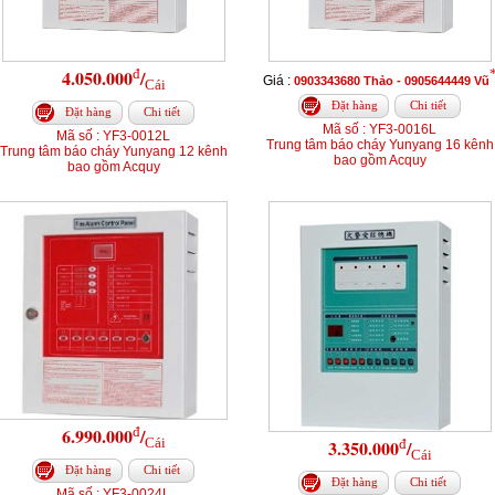
đ
4.050.000
/
Giá :
0903343680 Thảo - 0905644449 Vũ
Cái
Đặt hàng
Chi tiết
Đặt hàng
Chi tiết
Mã số : YF3-0016L
Mã số : YF3-0012L
Trung tâm báo cháy Yunyang 16 kênh
Trung tâm báo cháy Yunyang 12 kênh
bao gồm Acquy
bao gồm Acquy
đ
6.990.000
/
Cái
đ
3.350.000
/
Cái
Đặt hàng
Chi tiết
Đặt hàng
Chi tiết
Mã số : YF3-0024L