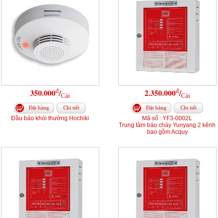
đ
đ
350.000
/
2.350.000
/
Cái
Cái
Đặt hàng
Chi tiết
Đặt hàng
Chi tiết
Đầu báo khói thường Hochiki
Mã số : YF3-0002L
Trung tâm báo cháy Yunyang 2 kênh
bao gồm Acquy