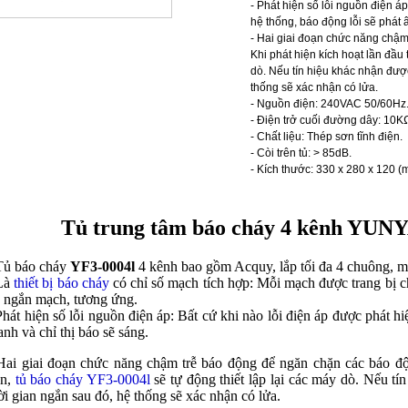
- Phát hiện số lỗi nguồn điện áp
hệ thống, báo động lỗi sẽ phát 
- Hai giai đoạn chức năng chậm
Khi phát hiện kích hoạt lần đầu 
dò. Nếu tín hiệu khác nhận đượ
thống sẽ xác nhận có lửa.
- Nguồn điện: 240VAC 50/60Hz
- Điện trở cuối đường dây: 10K
- Chất liệu: Thép sơn tĩnh điện.
- Còi trên tủ: > 85dB.
- Kích thước: 330 x 280 x 120 (
Tủ trung tâm báo cháy 4 kênh YU
Tủ báo cháy
YF3-0004l
4 kênh bao gồm Acquy, lắp tối đa 4 chuông, m
 Là
thiết bị báo cháy
có chỉ số mạch tích hợp: Mỗi mạch được trang bị c
 ngắn mạch, tương ứng.
Phát hiện số lỗi nguồn điện áp: Bất cứ khi nào lỗi điện áp được phát h
anh và chỉ thị báo sẽ sáng.
Hai giai đoạn chức năng chậm trễ báo động để ngăn chặn các báo độn
ên,
tủ báo cháy YF3-0004l
sẽ tự động thiết lập lại các máy dò. Nếu t
ời gian ngắn sau đó, hệ thống sẽ xác nhận có lửa.