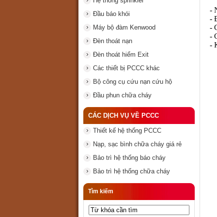
Hệ thống sprinkler
- 
Đầu báo khói
- 
- 
Máy bộ đàm Kenwood
- 
Đèn thoát nạn
- 
Đèn thoát hiểm Exit
Các thiết bị PCCC khác
Bộ công cụ cứu nạn cứu hộ
Đầu phun chữa cháy
CÁC DỊCH VỤ VỀ PCCC
Thiết kế hệ thống PCCC
Nạp, sạc bình chữa cháy giá rẻ
Bảo trì hệ thống báo cháy
Bảo trì hệ thống chữa cháy
Tìm kiếm