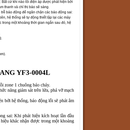
: Bất cứ khi nào lỗi điện áp được phát hiện bởi
âm thanh và chỉ thị báo sẽ sáng.
 trễ báo động để ngăn chặn các báo động sai:
tiên, hệ thống sẽ tự động thiết lập lại các máy
c trong một khoảng thời gian ngắn sau đó, hệ
.
Ω.
mm).
NYANG YF3-0004L
ỗi zone 1 chuông báo cháy.
hức năng giám sát trên lửa, phá vỡ mạch
iện bởi hệ thống, báo động lỗi sẽ phát âm
g sai: Khi phát hiện kích hoạt lần đầu
ín hiệu khác nhận được trong một khoảng