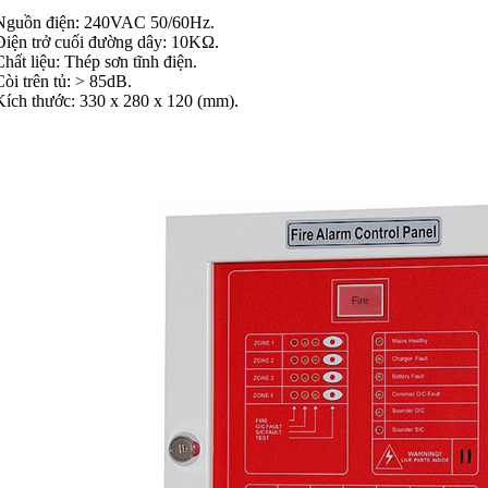
Nguồn điện: 240VAC 50/60Hz.
Điện trở cuối đường dây: 10KΩ.
Chất liệu: Thép sơn tĩnh điện.
Còi trên tủ: > 85dB.
Kích thước: 330 x 280 x 120 (mm).