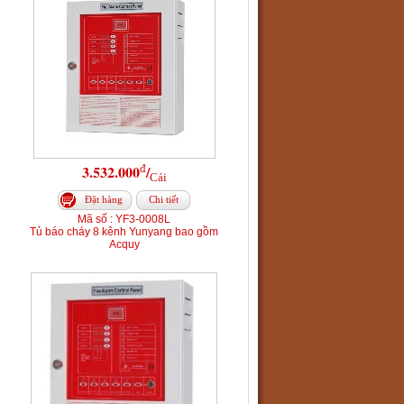
đ
3.532.000
/
Cái
Đặt hàng
Chi tiết
Mã số : YF3-0008L
Tủ báo cháy 8 kênh Yunyang bao gồm
Acquy