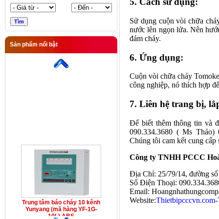
5. Cách sử dụng:
Sử dụng cuộn vòi chữa cháy
nước lên ngọn lửa. Nên hướn
đám cháy.
Sản phẩm nổi bật
Trung tâm báo cháy 10 kênh
6. Ứng dụng:
Yunyang (mã hàng YF-1G-
10L) ABS
Cuộn vòi chữa cháy Tomoken 
công nghiệp, nó thích hợp đ
7. Liên hệ trang bị, lắp
Để biết thêm thông tin và 
090.334.3680 ( Ms Thảo) 
Chúng tôi cam kết cung cấp 
Công ty TNHH PCCC Hoà
Địa Chỉ: 25/79/14, đường s
Số Điện Thoại: 090.334.368
Email: Hoangnhathungcomp
Website:
Thietbipcccvn.com
-
Trung tâm báo cháy 10 kênh
Yunyang (mã hàng YF-1G-
10L) ABS