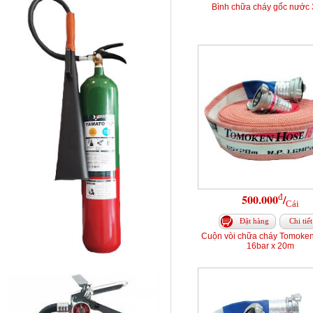
Bình chữa cháy gốc nước 
đ
500.000
/
Cái
Đặt hàng
Chi tiết
Cuộn vòi chữa cháy Tomoke
16bar x 20m