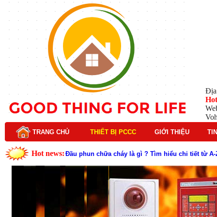
Địa
Hot
Web
Vo
TRANG CHỦ
THIẾT BỊ PCCC
GIỚI THIỆU
TI
Hot news:
Lý do nên chọn hệ thống báo cháy Hochiki cho cô
Cách kiểm tra và bảo trì hệ thống báo cháy Hochik
Cấu tạo và nguyên lý hoạt động của báo cháy Hor
Tìm hiểu chi tiết về hệ thống báo cháy Horing hiệ
Các loại thang dây thoát hiểm phổ biến trên thị t
Thang dây thoát hiểm có tác dụng gì trong tình h
Cấu tạo đầu phun chữa cháy trong hệ thống sprin
Kim thu sét là gì? Cấu tạo, nguyên lý hoạt động v
Đầu phun chữa cháy là gì và nguyên lý hoạt động c