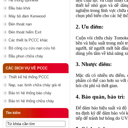
liệu chịu lực và chịu nhiệt 
Hệ thống sprinkler
thiết kế nhỏ gọn và dễ dà
Đầu báo khói
nghiệm trong lĩnh vực chữa 
chọn phổ biến cho các hệ th
Máy bộ đàm Kenwood
Đèn thoát nạn
2. Ưu điểm:
Đèn thoát hiểm Exit
Cuộn vòi chữa cháy Tomoken 
Các thiết bị PCCC khác
bền và hiệu suất trong môi t
người, từ người mới bắt đầ
Bộ công cụ cứu nạn cứu hộ
dùng yên tâm về khả năng xử
Đầu phun chữa cháy
3. Nhược điểm:
CÁC DỊCH VỤ VỀ PCCC
Mặc dù có nhiều ưu điểm, 
Thiết kế hệ thống PCCC
phẩm có thể cao hơn so với m
Nạp, sạc bình chữa cháy giá rẻ
hỏi chi phí và thời gian.
Bảo trì hệ thống báo cháy
4. Bảo quản, bảo trì:
Bảo trì hệ thống chữa cháy
Để đảm bảo hiệu suất và độ 
tra định kỳ để đảm bảo vòi 
Tìm kiếm
tiếp để tránh hư hỏng do UV