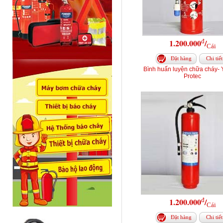
đ
1.200.000
/
Cái
Đặt hàng
Chi tiết
Bình huấn luyện chữa cháy-
Protec
đ
1.200.000
/
Cái
Đặt hàng
Chi tiết