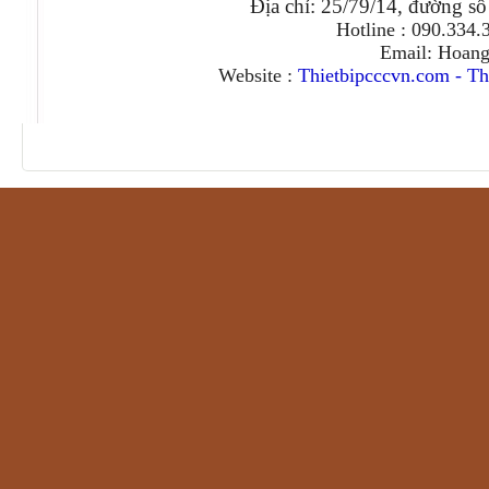
Địa chỉ: 25/79/14, đường s
Hotline : 090.334
Email: Hoan
Website :
Thietbipcccvn.com
-
Th