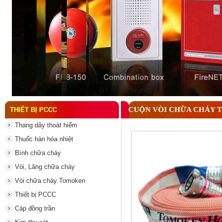
Đầu phun chữa cháy là gì ? Tìm hiểu chi tiết từ A-
CUỘN VÒI CHỮA CHÁY T
THIẾT BỊ PCCC
Thang dây thoát hiểm
Thuốc hàn hóa nhiệt
Bình chữa cháy
Vòi, Lăng chữa cháy
Vòi chữa cháy Tomoken
Thiết bị PCCC
Cáp đồng trần