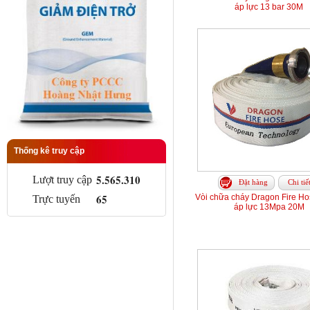
áp lực 13 bar 30M
Thống kê truy cập
5.565.310
Lượt truy cập
Đặt hàng
Chi tiế
65
Vòi chữa cháy Dragon Fire H
Trực tuyến
áp lực 13Mpa 20M