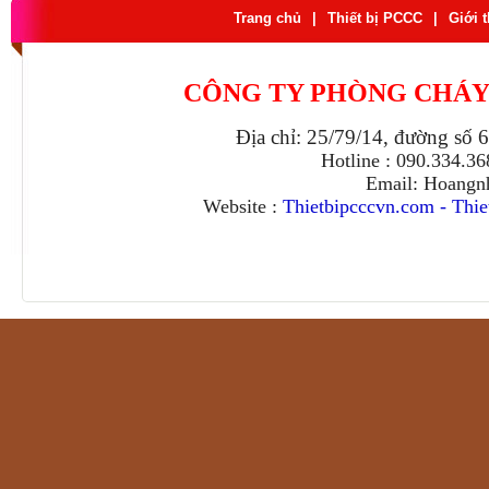
Trang chủ
|
Thiết bị PCCC
|
Giới 
CÔNG TY PHÒNG CHÁY
Địa chỉ: 25/79/14, đường số 
Hotline : 090.334.3
Email: Hoangn
Website :
Thietbipcccvn.com
-
Thie