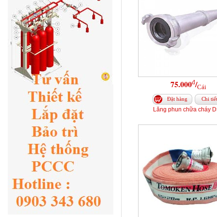
đ
75.000
/
Cái
Đặt hàng
Chi tiế
Lăng phun chữa cháy 