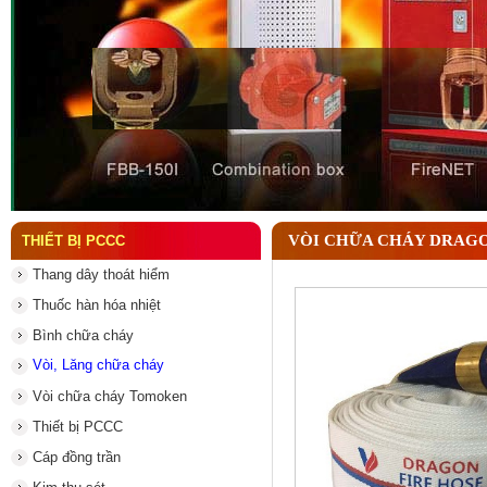
Đầu phun chữa cháy là gì ? Tìm hiểu chi tiết từ A-
VÒI CHỮA CHÁY DRAGO
THIẾT BỊ PCCC
Thang dây thoát hiểm
Thuốc hàn hóa nhiệt
Bình chữa cháy
Vòi, Lăng chữa cháy
Vòi chữa cháy Tomoken
Thiết bị PCCC
Cáp đồng trần