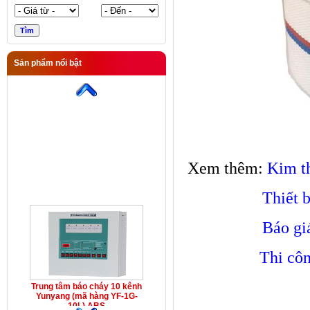
Sản phẩm nổi bật
Trung tâm báo cháy 10 kênh
Yunyang (mã hàng YF-1G-
10L) ABS
Xem thêm:
Kim th
Thiết 
Báo gi
Thi cô
Trung tâm báo cháy 10 kênh
Yunyang (mã hàng YF-1G-
10L) ABS