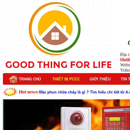
Địa c
Hotl
Webs
Voho
TRANG CHỦ
THIẾT BỊ PCCC
GIỚI THIỆU
TIN 
Hot news:
Lý do nên chọn hệ thống báo cháy Hochiki cho cô
Cách kiểm tra và bảo trì hệ thống báo cháy Hochik
Cấu tạo và nguyên lý hoạt động của báo cháy Hor
Tìm hiểu chi tiết về hệ thống báo cháy Horing hiệ
Các loại thang dây thoát hiểm phổ biến trên thị t
Thang dây thoát hiểm có tác dụng gì trong tình h
Cấu tạo đầu phun chữa cháy trong hệ thống sprin
Kim thu sét là gì? Cấu tạo, nguyên lý hoạt động v
Đầu phun chữa cháy là gì và nguyên lý hoạt động c