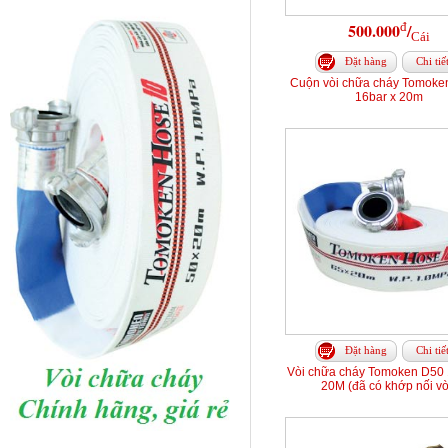
đ
500.000
/
Cái
Đặt hàng
Chi tiế
Cuộn vòi chữa cháy Tomoke
16bar x 20m
Đặt hàng
Chi tiế
Vòi chữa cháy Tomoken D50 
20M (đã có khớp nối vò