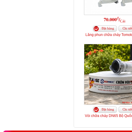
đ
70.000
/
Cái
Đặt hàng
Chi tiế
Lăng phun chữa cháy Tomo
Đặt hàng
Chi tiế
Vòi chữa cháy DN65 Bộ Quố