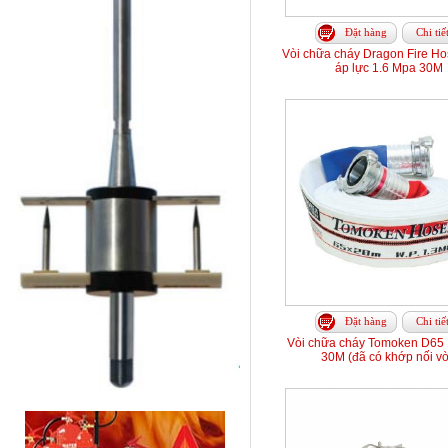
Đặt hàng
Chi tiế
Vòi chữa cháy Dragon Fire H
áp lực 1.6 Mpa 30M
Đặt hàng
Chi tiế
Vòi chữa cháy Tomoken D65 
30M (đã có khớp nối vò