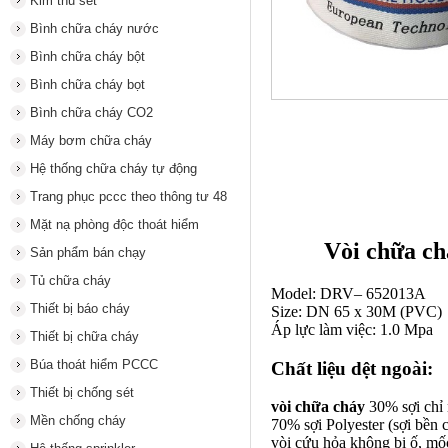
Kim thu sét
Bình chữa cháy nước
Bình chữa cháy bột
Bình chữa cháy bọt
Bình chữa cháy CO2
Máy bơm chữa cháy
Hệ thống chữa cháy tự động
Trang phục pccc theo thông tư 48
Mặt nạ phòng độc thoát hiểm
Vòi chữa c
Sản phẩm bán chạy
Tủ chữa cháy
Model: DRV– 652013A
Thiết bị báo cháy
Size: DN 65 x 30M (PVC)
Áp lực làm việc: 1.0 Mpa
Thiết bị chữa cháy
Búa thoát hiểm PCCC
Chất liệu dệt ngoài:
Thiết bị chống sét
vòi chữa cháy
30% sợi chỉ 
Mền chống cháy
70% sợi Polyester (sợi bền 
vòi cứu hỏa
không bị ố, mốc