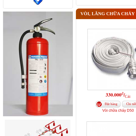
VÒI, LĂNG CHỮA CHÁY
đ
330.000
/
Cái
Đặt hàng
Chi tiế
Vòi chữa cháy D50