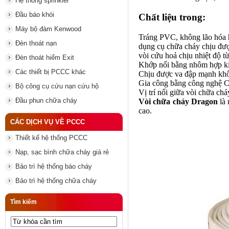
Hệ thống sprinkler
Đầu báo khói
Chất liệu trong:
Máy bộ đàm Kenwood
Tráng PVC, không lão hóa hư
Đèn thoát nạn
dụng cụ chữa cháy
chịu đư
vòi cứu hoả
chịu nhiệt độ t
Đèn thoát hiểm Exit
Khớp nối bằng nhôm hợp ki
Các thiết bị PCCC khác
Chịu được va đập mạnh khô
Gia công bằng công nghệ C
Bộ công cụ cứu nạn cứu hộ
Vị trí nối giữa
vòi chữa chá
Đầu phun chữa cháy
Vòi chữa cháy Dragon
là 
cao.
CÁC DỊCH VỤ VỀ PCCC
Thiết kế hệ thống PCCC
Nạp, sạc bình chữa cháy giá rẻ
Bảo trì hệ thống báo cháy
Bảo trì hệ thống chữa cháy
Tìm kiếm