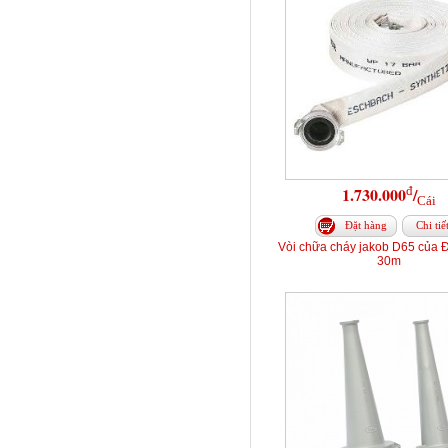
đ
1.730.000
/
Cái
Đặt hàng
Chi tiế
Vòi chữa cháy jakob D65 của 
30m