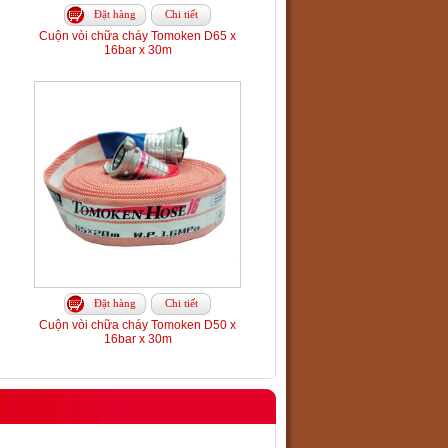
Đặt hàng
Chi tiết
Cuộn vòi chữa cháy Tomoken D65 x
16bar x 30m
Đặt hàng
Chi tiết
Cuộn vòi chữa cháy Tomoken D50 x
16bar x 30m