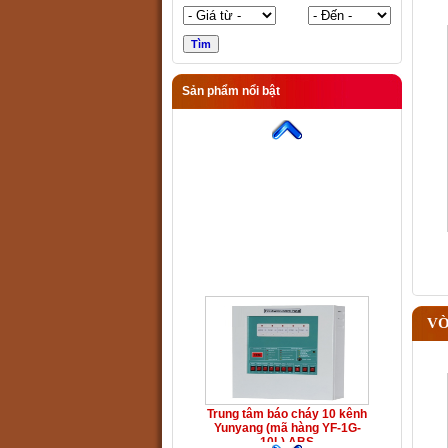
Sản phẩm nổi bật
Trung tâm báo cháy 10 kênh
Yunyang (mã hàng YF-1G-
10L) ABS
VÒ
Trung tâm báo cháy 10 kênh
Yunyang (mã hàng YF-1G-
10L) ABS