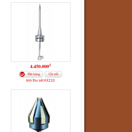
đ
4.450.000
Đặt hàng
Chi tiết
kim thu sét AX210