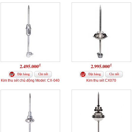
đ
đ
2.495.000
2.995.000
Đặt hàng
Chi tiết
Đặt hàng
Chi tiết
Kim thu sét chủ động Model: CX-040
Kim thu sét CX070