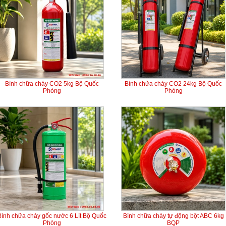
Bình chữa cháy CO2 5kg Bộ Quốc
Bình chữa cháy CO2 24kg Bộ Quốc
Phòng
Phòng
Bình chữa cháy gốc nước 6 Lít Bộ Quốc
Bình chữa cháy tự động bột ABC 6kg
Phòng
BQP