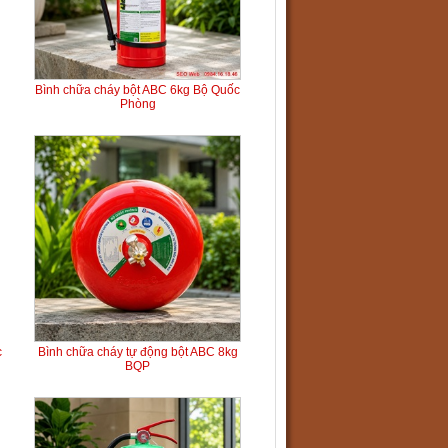
Bình chữa cháy bột ABC 6kg Bộ Quốc
Phòng
c
Bình chữa cháy tự động bột ABC 8kg
BQP