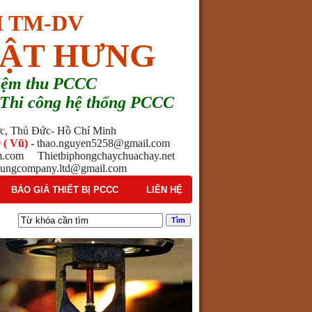
 TM-DV
ẬT HƯNG
hiệm thu PCCC
 - Thi công hệ thống PCCC
ước, Thủ Đức- Hồ Chí Minh
 ( Vũ)
- thao.nguyen5258@gmail.com
am.com Thietbiphongchaychuachay.net
ngcompany.ltd@gmail.com
BÁO GIÁ THIẾT BỊ PCCC
LIÊN HỆ