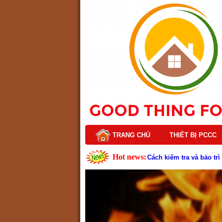
TRANG CHỦ
THIẾT BỊ PCCC
Hot news:
Cách kiểm tra và bảo tr
Cấu tạo và nguyên lý h
Tìm hiểu chi tiết về hệ
Các loại thang dây thoát
Thang dây thoát hiểm có
Cấu tạo đầu phun chữa c
Kim thu sét là gì? Cấu 
Đầu phun chữa cháy là g
Đầu phun chữa cháy là gì