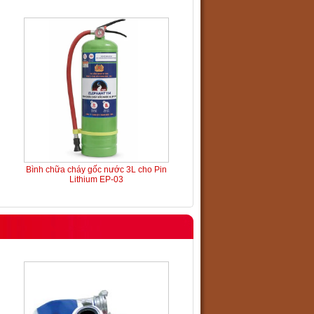
Bình chữa cháy gốc nước 3L cho Pin
Lithium EP-03