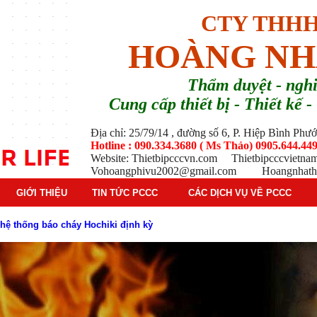
CTY THHH
HOÀNG NH
T
hẩm duyệt - ng
Cung cấp thiết bị - Thiết kế
Địa chỉ: 25/79/14 , đường số 6, P. Hiệp Bình Ph
Hotline : 090.334.3680 ( Ms Thảo) 0905.644.449
Website: Thietbipcccvn.com Thietbipcccvietn
Vohoangphivu2002@gmail.com Hoangnhathu
GIỚI THIỆU
TIN TỨC PCCC
CÁC DỊCH VỤ VỀ PCCC
ì hệ thống báo cháy Hochiki định kỳ
oạt động của báo cháy Horing
 thống báo cháy Horing hiện nay
 hiểm phổ biến trên thị trường
 tác dụng gì trong tình huống khẩn cấp hiệu quả
háy trong hệ thống sprinkler tự động
tạo, nguyên lý hoạt động và ứng dụng thực tế
ì và nguyên lý hoạt động chi tiết
 ? Tìm hiểu chi tiết từ A-Z