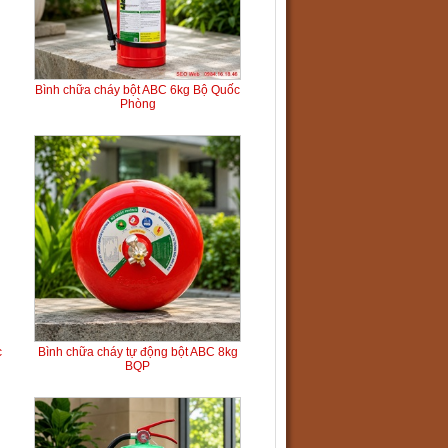
Bình chữa cháy bột ABC 6kg Bộ Quốc
Phòng
c
Bình chữa cháy tự động bột ABC 8kg
BQP