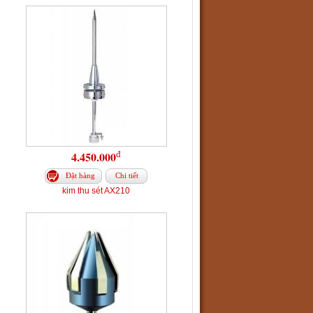
đ
4.450.000
Đặt hàng
Chi tiết
kim thu sét AX210