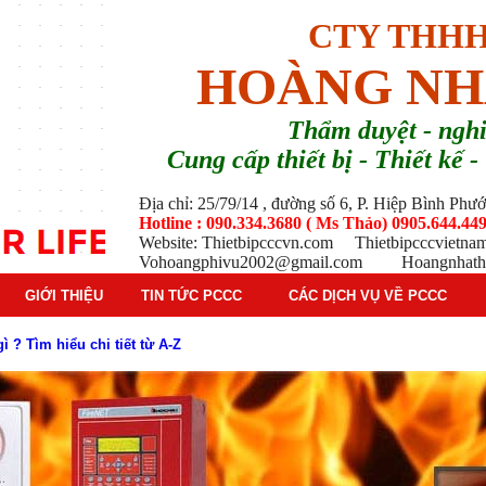
CTY THHH
HOÀNG NH
T
hẩm duyệt - ng
Cung cấp thiết bị - Thiết kế
Địa chỉ: 25/79/14 , đường số 6, P. Hiệp Bình Ph
Hotline : 090.334.3680 ( Ms Thảo) 0905.644.449
Website: Thietbipcccvn.com Thietbipcccvietn
Vohoangphivu2002@gmail.com Hoangnhathu
GIỚI THIỆU
TIN TỨC PCCC
CÁC DỊCH VỤ VỀ PCCC
 ? Tìm hiểu chi tiết từ A-Z
g báo cháy Hochiki cho công trình
ì hệ thống báo cháy Hochiki định kỳ
oạt động của báo cháy Horing
 thống báo cháy Horing hiện nay
 hiểm phổ biến trên thị trường
 tác dụng gì trong tình huống khẩn cấp hiệu quả
háy trong hệ thống sprinkler tự động
tạo, nguyên lý hoạt động và ứng dụng thực tế