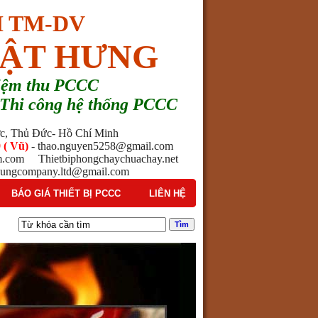
 TM-DV
ẬT HƯNG
hiệm thu PCCC
 - Thi công hệ thống PCCC
ước, Thủ Đức- Hồ Chí Minh
 ( Vũ)
- thao.nguyen5258@gmail.com
am.com Thietbiphongchaychuachay.net
ngcompany.ltd@gmail.com
BÁO GIÁ THIẾT BỊ PCCC
LIÊN HỆ