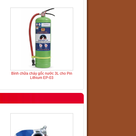
Bình chữa cháy gốc nước 3L cho Pin
Lithium EP-03