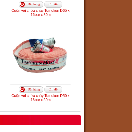
Đặt hàng
Chi tiết
Cuộn vòi chữa cháy Tomoken D65 x
16bar x 30m
Đặt hàng
Chi tiết
Cuộn vòi chữa cháy Tomoken D50 x
16bar x 30m