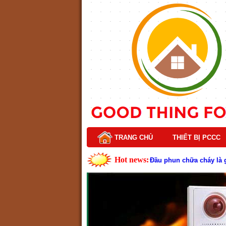
TRANG CHỦ
THIẾT BỊ PCCC
Hot news:
Đầu phun chữa cháy là gì
Lý do nên chọn hệ thốn
Cách kiểm tra và bảo tr
Cấu tạo và nguyên lý h
Tìm hiểu chi tiết về hệ
Các loại thang dây thoát
Thang dây thoát hiểm có
Cấu tạo đầu phun chữa c
Kim thu sét là gì? Cấu 