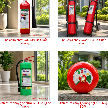
Bình chữa cháy CO2 5kg Bộ Quốc
Bình chữa cháy CO2 24kg Bộ Quốc
Phòng
Phòng
Bình chữa cháy gốc nước 6 Lít Bộ Quốc
Bình chữa cháy tự động bột ABC 6kg
Phòng
BQP