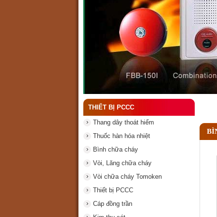
Đầu phun chữa cháy là g
THIẾT BỊ PCCC
Thang dây thoát hiểm
BÌ
Thuốc hàn hóa nhiệt
Bình chữa cháy
Vòi, Lăng chữa cháy
Vòi chữa cháy Tomoken
Thiết bị PCCC
Cáp đồng trần