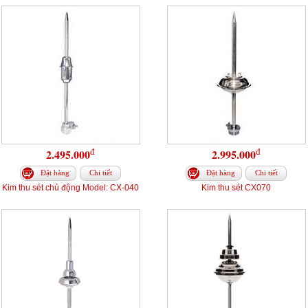
đ
đ
2.495.000
2.995.000
Đặt hàng
Chi tiết
Đặt hàng
Chi tiết
Kim thu sét chủ động Model: CX-040
Kim thu sét CX070