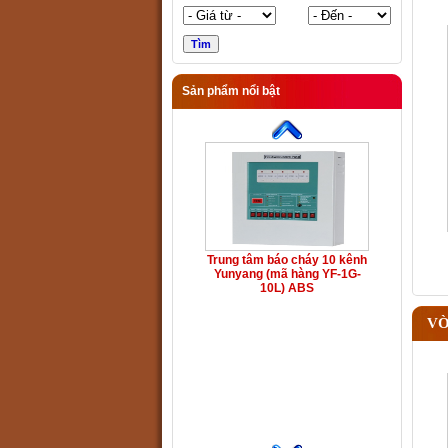
Sản phẩm nổi bật
Trung tâm báo cháy 10 kênh
Yunyang (mã hàng YF-1G-
10L) ABS
VÒ