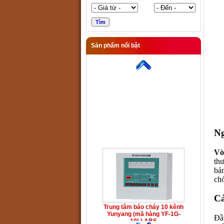
Sản phẩm nổi bật
Trung tâm báo cháy 10 kênh
Yunyang (mã hàng YF-1G-
10L) ABS
Ng
Vò
th
bả
ch
Cá
Trung tâm báo cháy 10 kênh
Yunyang (mã hàng YF-1G-
Đầu
10L) ABS