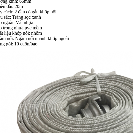
ờng kính: 65mm
iều dài: 20m
y cách: 2 đầu có gắn khớp nối
u sắc: Trắng sọc xanh
p ngoài: Vải nhựa
p trong nhựa pvc mềm
ất liệu khớp nối: nhôm
àm nối: Ngàm nối nhanh khớp ngoài
ng gói: 10 cuộn/bao