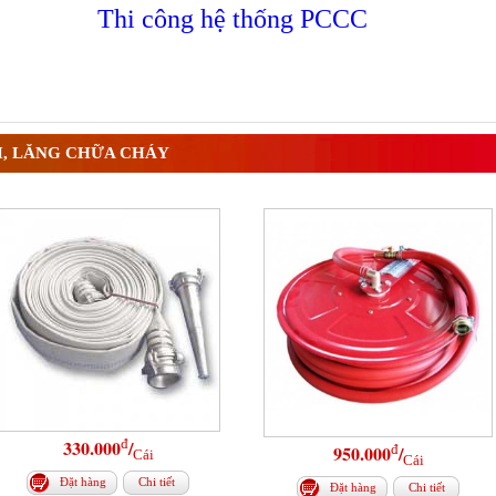
Thi công hệ thống PCCC
I, LĂNG CHỮA CHÁY
đ
330.000
/
đ
950.000
/
Cái
Cái
Đặt hàng
Chi tiết
Đặt hàng
Chi tiết