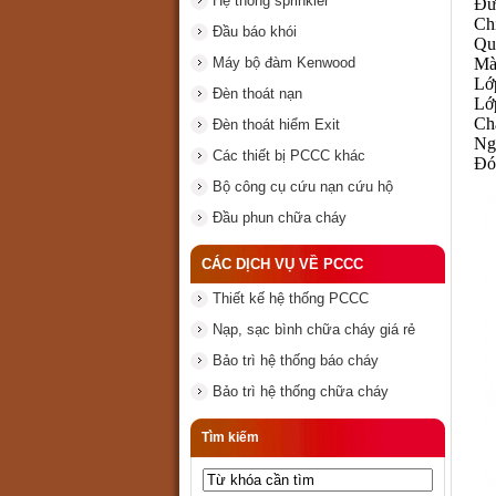
Hệ thống sprinkler
Đư
Ch
Đầu báo khói
Qu
Máy bộ đàm Kenwood
Mà
Lớ
Đèn thoát nạn
Lớ
Ch
Đèn thoát hiểm Exit
Ng
Các thiết bị PCCC khác
Đó
Bộ công cụ cứu nạn cứu hộ
Đầu phun chữa cháy
CÁC DỊCH VỤ VỀ PCCC
Thiết kế hệ thống PCCC
Nạp, sạc bình chữa cháy giá rẻ
Bảo trì hệ thống báo cháy
Bảo trì hệ thống chữa cháy
Tìm kiếm