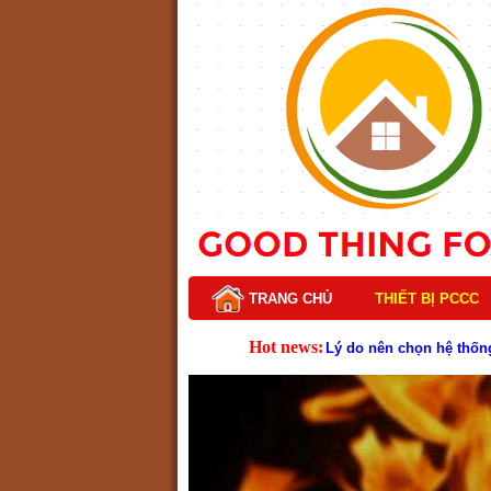
TRANG CHỦ
THIẾT BỊ PCCC
Hot news:
Lý do nên chọn hệ thốn
Cách kiểm tra và bảo tr
Cấu tạo và nguyên lý h
Tìm hiểu chi tiết về hệ
Các loại thang dây thoát
Thang dây thoát hiểm có
Cấu tạo đầu phun chữa c
Kim thu sét là gì? Cấu 
Đầu phun chữa cháy là g