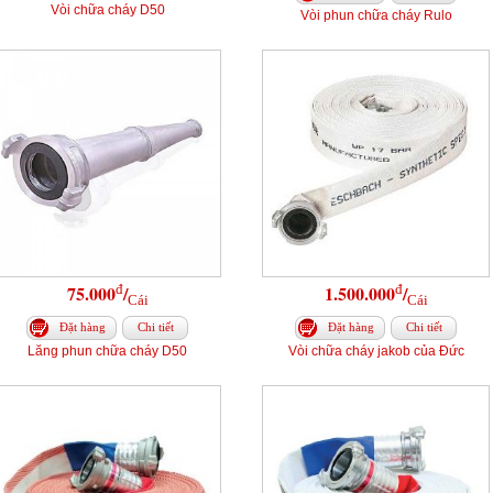
Vòi chữa cháy D50
Vòi phun chữa cháy Rulo
đ
đ
75.000
/
1.500.000
/
Cái
Cái
Đặt hàng
Chi tiết
Đặt hàng
Chi tiết
Lăng phun chữa cháy D50
Vòi chữa cháy jakob của Đức