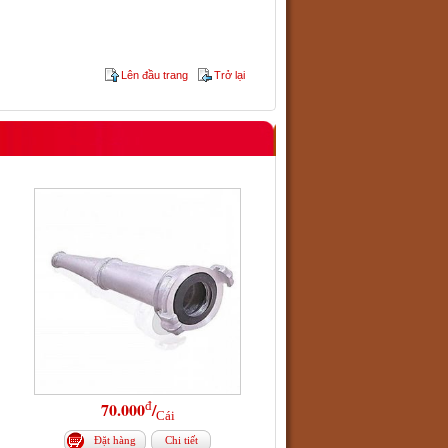
Lên đầu trang
Trở lại
đ
70.000
/
Cái
Đặt hàng
Chi tiết