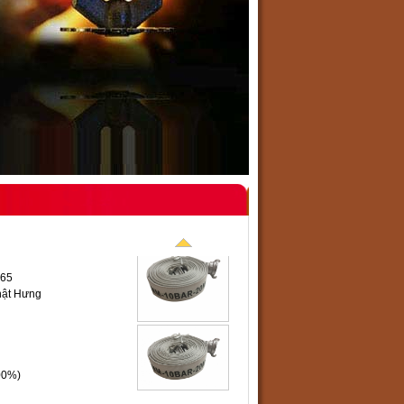
D65
hật Hưng
00%)