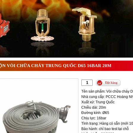
 ? Tìm hiểu chi tiết từ A-Z
ỘN VÒI CHỮA CHÁY TRUNG QUỐC D65 16BAR 20M
Đặt hàng
Tên sản phẩm: Vòi chữa cháy 
Nhà cung cấp: PCCC Hoàng N
Xuất xứ: Trung Quốc
Chiều dài: 20m
Đường kính: Ø65
Chịu lực: 16bar
Tình trạng: Hàng có sẵn (mới 1
Bảo hành: chỉ bao test tại chỗ