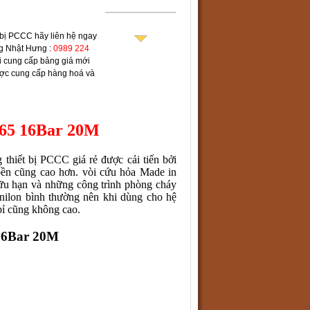
t bị PCCC
hãy liên hệ ngay
g Nhật Hưng :
0989 224
i cung cấp bảng giá mới
ược cung cấp hàng hoá và
65 16Bar 20M
thiết bị PCCC giá rẻ được cải tiến bởi
 bền cũng cao hơn.
vòi cứu hỏa
Made in
hữu hạn và những công trình phòng cháy
 nilon bình thường nên khi dùng cho hệ
bỉ cũng không cao.
 16Bar 20M