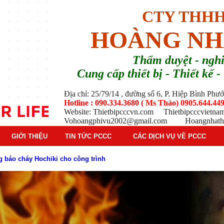
CTY THHH
HOÀNG NH
T
hẩm duyệt - ng
Cung cấp thiết bị - Thiết kế
Địa chỉ: 25/79/14 , đường số 6, P. Hiệp Bình Ph
Hotline : 090.334.3680 ( Ms Thảo) 0905.644.449
Website: Thietbipcccvn.com Thietbipcccvietn
Vohoangphivu2002@gmail.com Hoangnhathu
GIỚI THIỆU
TIN TỨC PCCC
CÁC DỊCH VỤ VỀ PCCC
g báo cháy Hochiki cho công trình
ì hệ thống báo cháy Hochiki định kỳ
oạt động của báo cháy Horing
 thống báo cháy Horing hiện nay
 hiểm phổ biến trên thị trường
 tác dụng gì trong tình huống khẩn cấp hiệu quả
háy trong hệ thống sprinkler tự động
tạo, nguyên lý hoạt động và ứng dụng thực tế
ì và nguyên lý hoạt động chi tiết