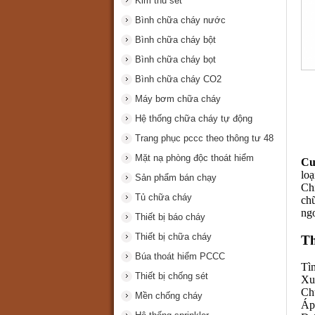
Kim thu sét
Bình chữa cháy nước
Bình chữa cháy bột
Bình chữa cháy bọt
Bình chữa cháy CO2
Máy bơm chữa cháy
Hệ thống chữa cháy tự động
Trang phục pccc theo thông tư 48
Mặt nạ phòng độc thoát hiểm
Cu
lo
Sản phẩm bán chạy
Ch
Tủ chữa cháy
ch
ngo
Thiết bị báo cháy
Thiết bị chữa cháy
Th
Búa thoát hiểm PCCC
Tì
Thiết bị chống sét
Xu
Ch
Mền chống cháy
Áp