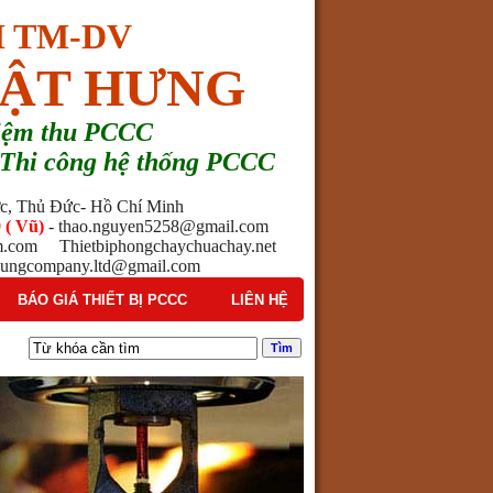
 TM-DV
ẬT HƯNG
hiệm thu PCCC
 - Thi công hệ thống PCCC
ước, Thủ Đức- Hồ Chí Minh
 ( Vũ)
- thao.nguyen5258@gmail.com
am.com Thietbiphongchaychuachay.net
ngcompany.ltd@gmail.com
BÁO GIÁ THIẾT BỊ PCCC
LIÊN HỆ