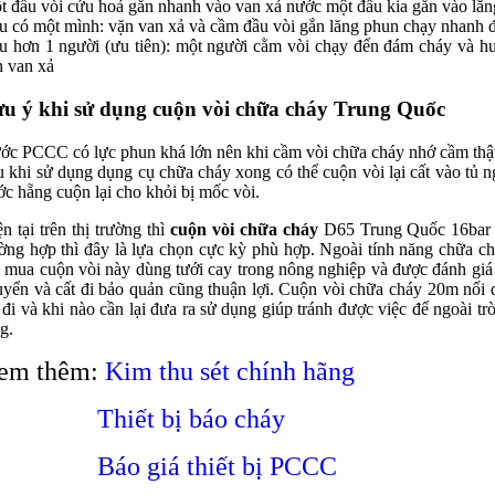
t đầu
vòi cứu hoả
gắn nhanh vào van xả nước một đầu kia gắn vào lă
u có một mình: vặn van xả và cầm đầu vòi gắn lăng phun chạy nhanh 
u hơn 1 người (ưu tiên): một người cằm vòi chạy đến đám cháy và h
n van xả
u ý khi sử dụng cuộn vòi chữa cháy Trung Quốc
ớc PCCC có lực phun khá lớn nên khi cầm vòi chữa cháy nhớ cầm thậ
u khi sử dụng
dụng cụ chữa cháy
xong có thể cuộn vòi lại cất vào tủ 
c hẵng cuộn lại cho khỏi bị mốc vòi.
n tại trên thị trường thì
cuộn vòi chữa cháy
D65 Trung Quốc 16bar có
ờng hợp thì đây là lựa chọn cực kỳ phù hợp. Ngoài tính năng chữa ch
 mua cuộn vòi này dùng tưới cay trong nông nghiệp và được đánh giá 
uyển và cất đi bảo quản cũng thuận lợi. Cuộn
vòi chữa cháy
20m nối d
 đi và khi nào cần lại đưa ra sử dụng giúp tránh được việc để ngoài trời
g.
em thêm:
Kim thu sét chính hãng
Thiết bị báo cháy
Báo giá thiết bị PCCC