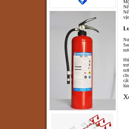
Mộ
Nế
Nế
vặ
Lư
Nư
Sa
nướ
Hiệ
trư
nơi
ch
cất
lủn
X