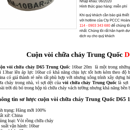
Nhập khẩu: 06/2020
Hình thức giao hàng: miễn phí
Khi quý khách cần
báo giá thiế
với hotline của Cty PCCC Hoàn
114 - 0903 343 680
để chúng tô
nhất. Chúng tôi rất hân hạnh đ
dịch vụ cho quý khách
Cuộn vòi chữa cháy Trung Quốc
D
ộn vòi chữa cháy D65 Trung Quố
c 16bar 20m là một trong những 
ại 13bar lên áp lực 16bar có khả năng chịu lực tốt hơn kèm theo độ
ina có giá thành rẻ nên rất phù hợp với nhưng xông trình xây dựng 
ữa cháy trong nhà, vì sợi dệt của
vòi chữa cháy Trung Quốc
là sợi
ài trời dù bỏ trong hộp tủ chữa cháy vách tường nhưng khả năng bền 
ông tin sơ lược cuộn vòi chữa cháy Trung Quốc D65
nh trạng: Hàng mới 100%
ất xứ: China
ủng loại: Vòi rồng chữa cháy
 suất vận hành: 16bar