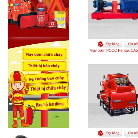
Đặt hàng
Chi tiế
Máy bơm PCCC Pentax CA5
Đặt hàng
Chi tiế