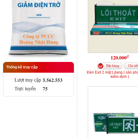
đ
120.000
Đặt hàng
Chi tiế
Thống kê truy cập
Đèn Exit 2 mặt Lilang ( sản p
kiểm định )
5.562.553
Lượt truy cập
75
Trực tuyến