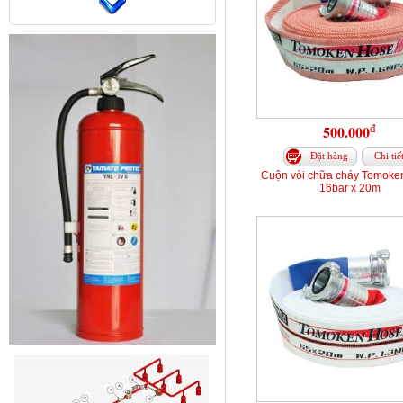
đ
500.000
Đặt hàng
Chi tiế
Cuộn vòi chữa cháy Tomoke
16bar x 20m