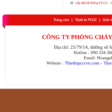
- 
Lắp đặt hệ thống PCCC
Trang chủ
|
Thiết bị PCCC
|
Giới 
CÔNG TY PHÒNG CHÁY
Địa chỉ: 25/79/14, đường số 
Hotline : 090.334.3
Email: Hoangn
Website :
Thietbipcccvn.com
-
Thie