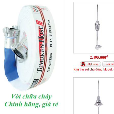
đ
2.495.000
Đặt hàng
Chi tiế
Kim thu sét chủ động Model: