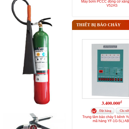
Máy bơm PCCC động cơ xăng
V52AS
THIẾT BỊ BÁO CHÁY
đ
3.400.000
Đặt hàng
Chi tiế
Trung tâm báo cháy 5 kênh Y
mã hàng YF-1G-5L) A