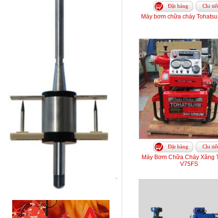
Đặt hàng
Chi tiế
Máy bơm chữa cháy Tohats
Đặt hàng
Chi tiế
Máy Bơm Chữa Cháy Xăng T
V75FS