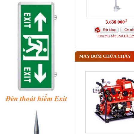
đ
3.638.000
Đặt hàng
Chi tiế
Kim thu sét Liva BX12
MÁY BƠM CHỮA CHÁY