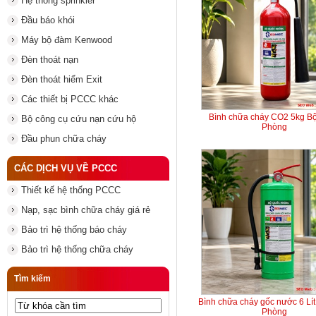
Hệ thống sprinkler
Đầu báo khói
Máy bộ đàm Kenwood
Đèn thoát nạn
Đèn thoát hiểm Exit
Các thiết bị PCCC khác
Bình chữa cháy CO2 5kg B
Bộ công cụ cứu nạn cứu hộ
Phòng
Đầu phun chữa cháy
CÁC DỊCH VỤ VỀ PCCC
Thiết kế hệ thống PCCC
Nạp, sạc bình chữa cháy giá rẻ
Bảo trì hệ thống báo cháy
Bảo trì hệ thống chữa cháy
Tìm kiếm
Bình chữa cháy gốc nước 6 Lí
Phòng