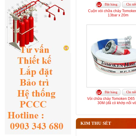
Đặt hàng
Chi tiế
Cuộn vòi chữa cháy Tomoke
13bar x 20m
Đặt hàng
Chi tiế
Vòi chữa cháy Tomoken D65 
30M (đã có khớp nối vò
KIM THU SÉT