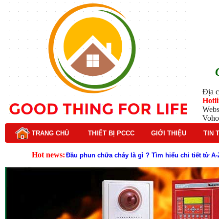
Địa c
Hotl
Webs
Voho
TRANG CHỦ
THIẾT BỊ PCCC
GIỚI THIỆU
TIN 
Hot news:
Đầu phun chữa cháy là gì ? Tìm hiểu chi tiết từ A-
Lý do nên chọn hệ thống báo cháy Hochiki cho cô
Cách kiểm tra và bảo trì hệ thống báo cháy Hochik
Cấu tạo và nguyên lý hoạt động của báo cháy Hor
Tìm hiểu chi tiết về hệ thống báo cháy Horing hiệ
Các loại thang dây thoát hiểm phổ biến trên thị t
Thang dây thoát hiểm có tác dụng gì trong tình h
Cấu tạo đầu phun chữa cháy trong hệ thống sprin
Kim thu sét là gì? Cấu tạo, nguyên lý hoạt động v