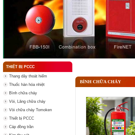
Đầu phun chữa cháy là gì và nguyên lý hoạt động c
THIẾT BỊ PCCC
Thang dây thoát hiểm
BÌNH CHỮA CHÁY
Thuốc hàn hóa nhiệt
Bình chữa cháy
Vòi, Lăng chữa cháy
Vòi chữa cháy Tomoken
Thiết bị PCCC
Cáp đồng trần