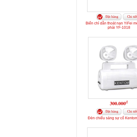
Đặt hàng
Chi tiế
Biển chỉ dẫn thoát nạn YiFei m
phải YF-1018
đ
300.000
Đặt hàng
Chi tiế
Đèn chiếu sáng sự cố Kento