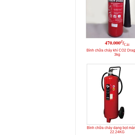
đ
470.000
/
Cái
Bình chữa cháy khí CO2 Dra
3kg
Bình chữa cháy dạng bọt mà
22.24KG