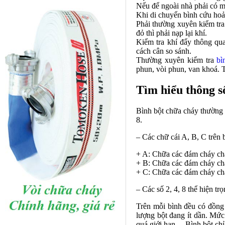
Nếu để ngoài nhà phải có m
Khi di chuyển
bình cứu hoả
Phải thường xuyên kiểm tra 
đỏ thì phải nạp lại khí.
Kiểm tra khí đẩy thông qua
cách cân so sánh.
Thường xuyên kiểm tra
bì
phun, vòi phun, van khoá. T
Tìm hiểu thông số
Bình bột chữa cháy thường
8.
– Các chữ cái A, B, C trên 
+ A: Chữa các đám cháy chấ
+ B: Chữa các đám cháy ch
+ C: Chữa các đám cháy chấ
– Các số 2, 4, 8 thể hiện t
Trên mỗi bình đều có đồng 
lượng bột đang ít dần. Mức
quá giới hạn… Bình bột chỉ