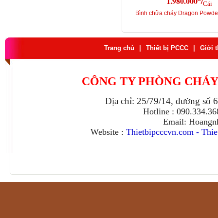
1.980.000
/
Cái
Bình chữa cháy Dragon Powd
Trang chủ
|
Thiết bị PCCC
|
Giới 
CÔNG TY PHÒNG CHÁY
Địa chỉ: 25/79/14, đường số 
Hotline : 090.334.3
Email: Hoangn
Website :
Thietbipcccvn.com
-
Thie