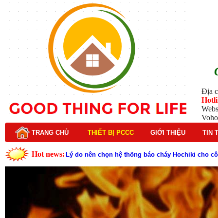
Địa c
Hotl
Webs
Voho
TRANG CHỦ
THIẾT BỊ PCCC
GIỚI THIỆU
TIN 
Hot news:
Lý do nên chọn hệ thống báo cháy Hochiki cho cô
Cách kiểm tra và bảo trì hệ thống báo cháy Hochik
Cấu tạo và nguyên lý hoạt động của báo cháy Hor
Tìm hiểu chi tiết về hệ thống báo cháy Horing hiệ
Các loại thang dây thoát hiểm phổ biến trên thị t
Thang dây thoát hiểm có tác dụng gì trong tình h
Cấu tạo đầu phun chữa cháy trong hệ thống sprin
Kim thu sét là gì? Cấu tạo, nguyên lý hoạt động v
Đầu phun chữa cháy là gì và nguyên lý hoạt động c