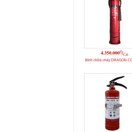
đ
4.350.000
/
Cái
Bình chữa cháy DRAGON C