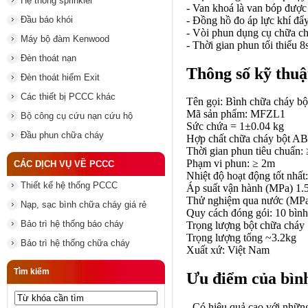
Hệ thống sprinkler
- Van khoá là van bóp được 
- Đồng hồ đo áp lực khí đẩy
Đầu báo khói
- Vòi phun
dụng cụ chữa c
Máy bộ đàm Kenwood
- Thời gian phun tối thiểu 
Đèn thoát nạn
Thông số kỹ thuậ
Đèn thoát hiểm Exit
Các thiết bị PCCC khác
Tên gọi: Bình chữa cháy 
Mã sản phẩm: MFZL1
Bộ công cụ cứu nạn cứu hộ
Sức chứa = 1±0.04 kg
Đầu phun chữa cháy
Hợp chất chữa cháy bột A
Thời gian phun tiêu chuẩn:
Phạm vi phun: ≥ 2m
CÁC DỊCH VỤ VỀ PCCC
Nhiệt độ hoạt động tốt nhâ
Thiết kế hệ thống PCCC
Áp suất vận hành (MPa) 1.
Thử nghiệm qua nước (MP
Nạp, sạc bình chữa cháy giá rẻ
Quy cách đóng gói: 10 bình
Bảo trì hệ thống báo cháy
Trọng lượng bột chữa chá
Trọng lượng tổng ~3.2kg
Bảo trì hệ thống chữa cháy
Xuất xứ: Việt Nam
Tìm kiếm
Ưu điểm của bìn
- Có hiệu quả cao với nhữn