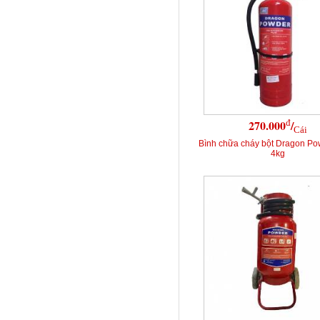
đ
270.000
/
Cái
Bình chữa cháy bột Dragon P
4kg