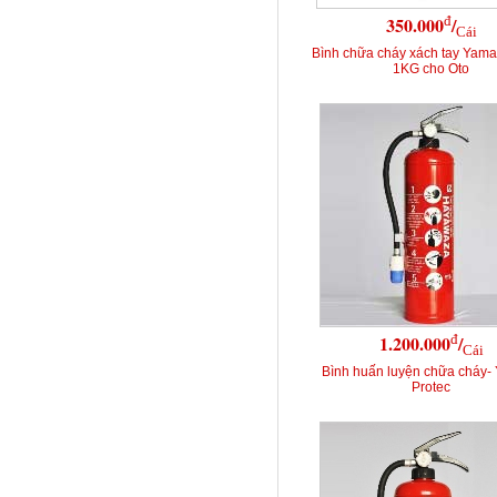
đ
350.000
/
Cái
Bình chữa cháy xách tay Yama
1KG cho Oto
đ
1.200.000
/
Cái
Bình huấn luyện chữa cháy-
Protec