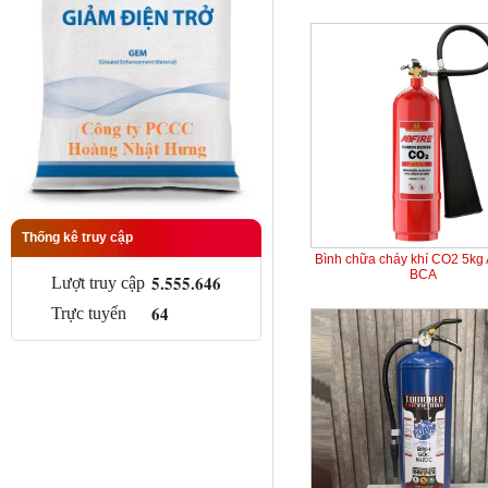
Thống kê truy cập
Bình chữa cháy khí CO2 5kg
BCA
5.555.646
Lượt truy cập
64
Trực tuyến