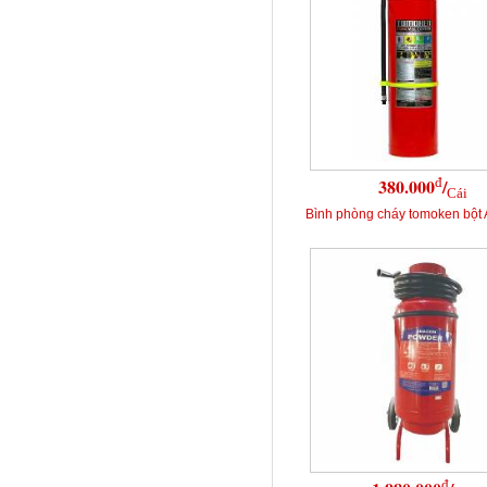
đ
380.000
/
Cái
Bình phòng cháy tomoken bột
đ