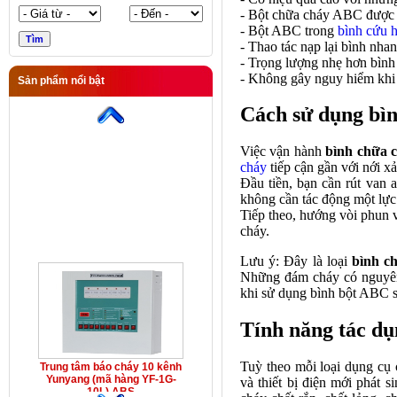
- Bột chữa cháy ABC được đ
- Bột ABC trong
bình cứu 
- Thao tác nạp lại bình nhan
- Trọng lượng nhẹ hơn bình 
- Không gây nguy hiểm khi 
Sản phẩm nổi bật
Trung tâm báo cháy 10 kênh
Yunyang (mã hàng YF-1G-
Cách sử dụng bì
10L) ABS
Việc vận hành
bình chữa
cháy
tiếp cận gần với nới xả
Đầu tiền, bạn cần rút van 
không cần tác động một lực
Tiếp theo, hướng vòi phun v
cháy.
Lưu ý: Đây là loại
bình c
Những đám cháy có nguyên 
khi sử dụng bình bột ABC s
Tính năng tác dụ
Tuỳ theo mỗi loại
dụng cụ 
Trung tâm báo cháy 10 kênh
Yunyang (mã hàng YF-1G-
và thiết bị điện mới phát
10L) ABS