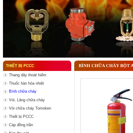
Đầu phun chữa cháy là gì ? Tìm hiểu chi tiết từ A-
BÌNH CHỮA CHÁY BỘT 
THIẾT BỊ PCCC
Thang dây thoát hiểm
Thuốc hàn hóa nhiệt
Bình chữa cháy
Vòi, Lăng chữa cháy
Vòi chữa cháy Tomoken
Thiết bị PCCC
Cáp đồng trần