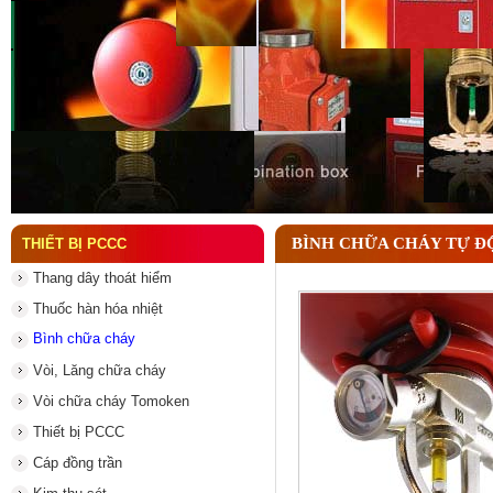
Thông số đầu phun chữa cháy quan trọng cần biết
BÌNH CHỮA CHÁY TỰ Đ
THIẾT BỊ PCCC
Thang dây thoát hiểm
Thuốc hàn hóa nhiệt
Bình chữa cháy
Vòi, Lăng chữa cháy
Vòi chữa cháy Tomoken
Thiết bị PCCC
Cáp đồng trần