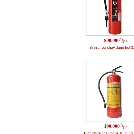
đ
800.000
/
Cái
Bình chữa cháy dạng bột 
đ
190.000
/
Cái
Bình chữa cháy bôt ABC trung