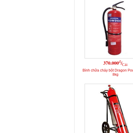
đ
370.000
/
Cái
Bình chữa cháy bột Dragon P
8kg