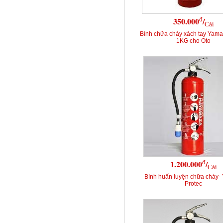
đ
350.000
/
Cái
Bình chữa cháy xách tay Yama
1KG cho Oto
đ
1.200.000
/
Cái
Bình huấn luyện chữa cháy-
Protec