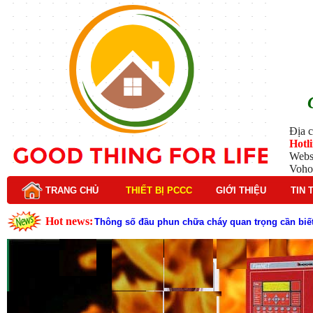
Địa c
Hotl
Webs
Voho
TRANG CHỦ
THIẾT BỊ PCCC
GIỚI THIỆU
TIN 
Hot news:
Đầu phun chữa cháy là gì và nguyên lý hoạt động c
Đầu phun chữa cháy là gì ? Tìm hiểu chi tiết từ A-
Lý do nên chọn hệ thống báo cháy Hochiki cho cô
Cách kiểm tra và bảo trì hệ thống báo cháy Hochik
Cấu tạo và nguyên lý hoạt động của báo cháy Hor
Tìm hiểu chi tiết về hệ thống báo cháy Horing hiệ
Các loại thang dây thoát hiểm phổ biến trên thị t
Thang dây thoát hiểm có tác dụng gì trong tình h
Tại sao cần kiểm tra đầu phun chữa cháy theo địn