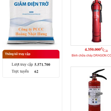
đ
4.350.000
/
Cái
Thống kê truy cập
Bình chữa cháy DRAGON C
5.571.700
Lượt truy cập
62
Trực tuyến