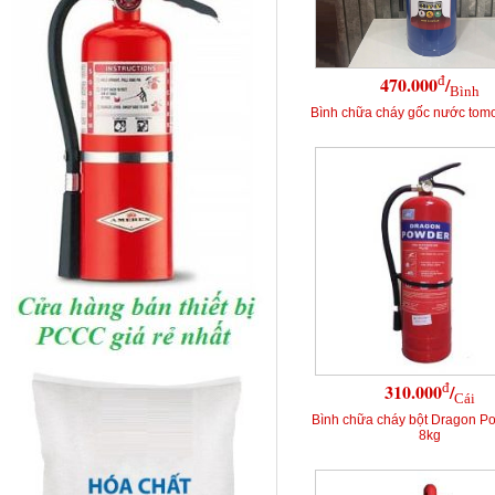
đ
470.000
/
Bình
Bình chữa cháy gốc nước tomo
đ
310.000
/
Cái
Bình chữa cháy bột Dragon P
8kg