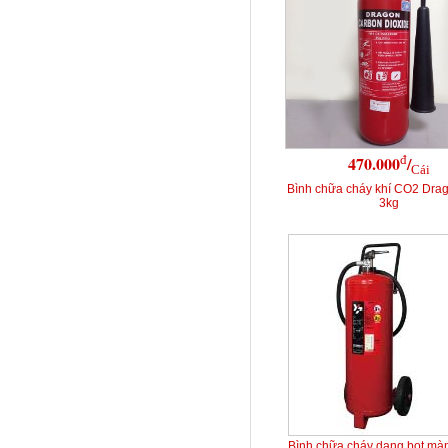
đ
470.000
/
Cái
Bình chữa cháy khí CO2 Dra
3kg
Bình chữa cháy dạng bọt mà