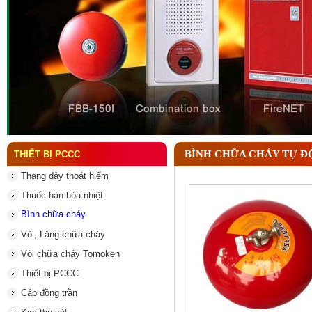
Đầu phun chữa cháy là gì ? Tìm hiểu chi tiết từ A-
BÌNH CHỮA CHÁY TỰ Đ
THIẾT BỊ PCCC
Thang dây thoát hiểm
Thuốc hàn hóa nhiệt
Bình chữa cháy
Vòi, Lăng chữa cháy
Vòi chữa cháy Tomoken
Thiết bị PCCC
Cáp đồng trần