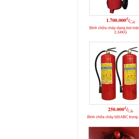
đ
1.700.000
/
Cái
Bình chữa cháy dạng bọt mà
3.34KG
đ
250.000
/
Cái
Bình chữa cháy bột ABC trung