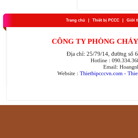
Trang chủ
|
Thiết bị PCCC
|
Giới 
CÔNG TY PHÒNG CHÁY
Địa chỉ: 25/79/14, đường số 
Hotline : 090.334.3
Email: Hoangn
Website :
Thietbipcccvn.com
-
Thie