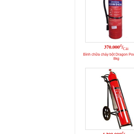
đ
370.000
/
Cái
Bình chữa cháy bột Dragon P
8kg
đ