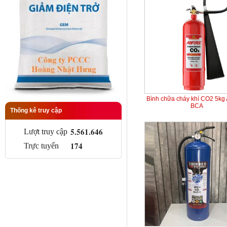
Bình chữa cháy khí CO2 5kg
BCA
Thống kê truy cập
5.561.646
Lượt truy cập
174
Trực tuyến