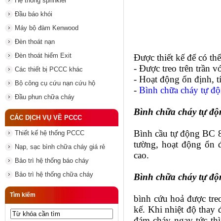
Hệ thống sprinkler
Đầu báo khói
Máy bộ đàm Kenwood
Đèn thoát nạn
Đèn thoát hiểm Exit
Được thiết kế để có th
- Được treo trên trần 
Các thiết bị PCCC khác
- Hoạt động ổn định, t
Bộ công cụ cứu nạn cứu hộ
-
Bình chữa cháy tự đ
Đầu phun chữa cháy
Bình chữa cháy tự động
CÁC DỊCH VỤ VỀ PCCC
Bình cầu tự động BC 8k
Thiết kế hệ thống PCCC
tường, hoạt động ổn 
Nạp, sạc bình chữa cháy giá rẻ
cao.
Bảo trì hệ thống báo cháy
Bảo trì hệ thống chữa cháy
Bình chữa cháy tự độn
Tìm kiếm
bình cứu hoả
được treo
kế. Khi nhiệt độ thay 
đám cháy ngay tức th