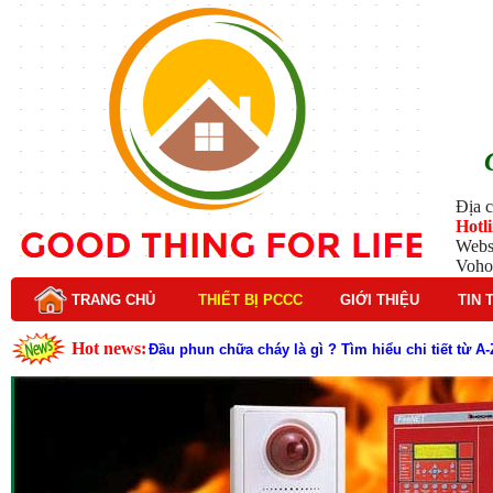
Địa c
Hotl
Webs
Voho
TRANG CHỦ
THIẾT BỊ PCCC
GIỚI THIỆU
TIN 
Hot news:
Lý do nên chọn hệ thống báo cháy Hochiki cho cô
Cách kiểm tra và bảo trì hệ thống báo cháy Hochik
Cấu tạo và nguyên lý hoạt động của báo cháy Hor
Tìm hiểu chi tiết về hệ thống báo cháy Horing hiệ
Các loại thang dây thoát hiểm phổ biến trên thị t
Thang dây thoát hiểm có tác dụng gì trong tình h
Cấu tạo đầu phun chữa cháy trong hệ thống sprin
Kim thu sét là gì? Cấu tạo, nguyên lý hoạt động v
Đầu phun chữa cháy là gì và nguyên lý hoạt động c