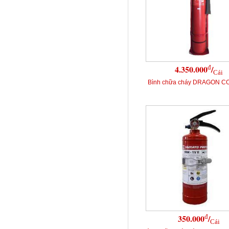
đ
4.350.000
/
Cái
Bình chữa cháy DRAGON C
đ
350.000
/
Cái