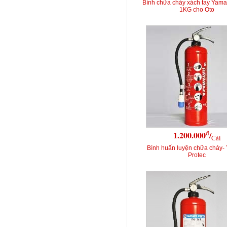
Bình chữa cháy xách tay Yama
1KG cho Oto
đ
1.200.000
/
Cái
Bình huấn luyện chữa cháy-
Protec