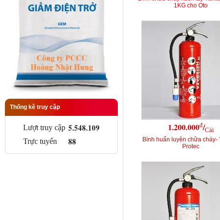
1KG cho Oto
Thống kê truy cập
đ
1.200.000
/
5.548.109
Lượt truy cập
Cái
88
Bình huấn luyện chữa cháy-
Trực tuyến
Protec