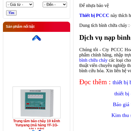
Đế nhựa bảo vệ
Thiết bị PCCC
này thích 
Dung tích bình chữa cháy : 6 
Sản phẩm nổi bật
Trung tâm báo cháy 10 kênh
Yunyang (mã hàng YF-1G-
Dịch vụ nạp bình
10L) ABS
Chúng tôi - Cty PCCC Hoà
phẩm chính hãng, nhập trực 
bình chữa cháy
các loại cho
thuật viên chuyên nghiệp th
bình cứu hỏa. Xin liên hệ v
Đọc thêm :
thiết bị
thiết b
Báo giá
Kim thu 
Trung tâm báo cháy 10 kênh
Yunyang (mã hàng YF-1G-
10L) ABS