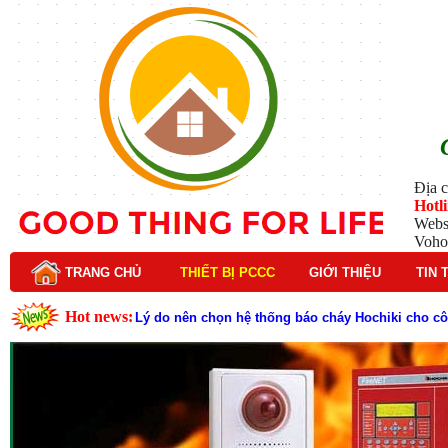
Địa c
Hotl
Webs
Voho
TRANG CHỦ
THIẾT BỊ PCCC
GIỚI THIỆU
TIN 
Hot news:
Lý do nên chọn hệ thống báo cháy Hochiki cho cô
Cách kiểm tra và bảo trì hệ thống báo cháy Hochik
Cấu tạo và nguyên lý hoạt động của báo cháy Hor
Tìm hiểu chi tiết về hệ thống báo cháy Horing hiệ
Các loại thang dây thoát hiểm phổ biến trên thị t
Thang dây thoát hiểm có tác dụng gì trong tình h
Cấu tạo đầu phun chữa cháy trong hệ thống sprin
Kim thu sét là gì? Cấu tạo, nguyên lý hoạt động v
Đầu phun chữa cháy là gì và nguyên lý hoạt động c