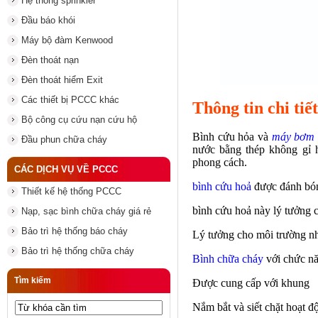
Hệ thống sprinkler
Đầu báo khói
Máy bộ đàm Kenwood
Đèn thoát nạn
Đèn thoát hiểm Exit
Các thiết bị PCCC khác
Thông tin chi ti
Bộ công cụ cứu nạn cứu hộ
Bình cứu hỏa và
máy bơm 
Đầu phun chữa cháy
nước bằng thép không gỉ 
phong cách.
CÁC DỊCH VỤ VỀ PCCC
bình cứu hoả
được đánh bó
Thiết kế hệ thống PCCC
bình cứu hoả
này lý tưởng 
Nạp, sạc bình chữa cháy giá rẻ
Bảo trì hệ thống báo cháy
Lý tưởng cho môi trường nhạy
Bảo trì hệ thống chữa cháy
Bình chữa cháy
với chức n
Tìm kiếm
Được cung cấp với khung
Nắm bắt và siết chặt hoạt đ