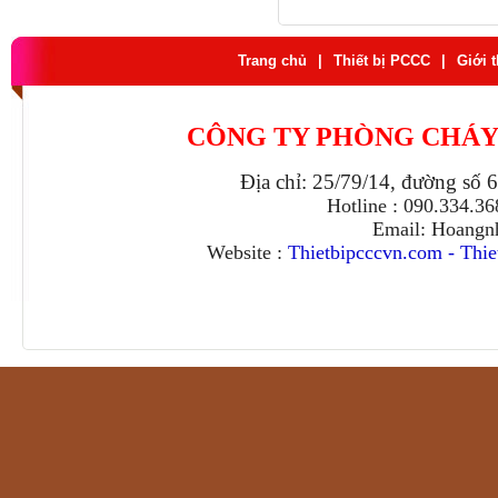
Trang chủ
|
Thiết bị PCCC
|
Giới 
CÔNG TY PHÒNG CHÁY
Địa chỉ: 25/79/14, đường số 
Hotline : 090.334.3
Email: Hoangn
Website :
Thietbipcccvn.com
-
Thie