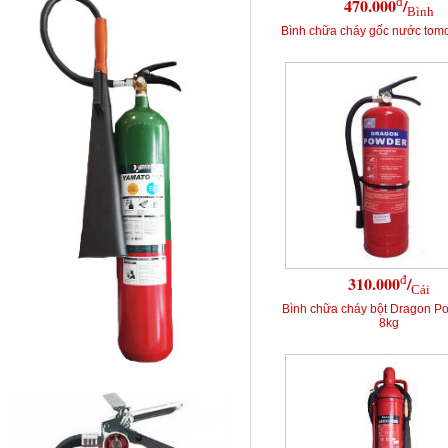
đ
470.000
/
Bình
Bình chữa cháy gốc nước tomo
đ
310.000
/
Cái
Bình chữa cháy bột Dragon P
8kg