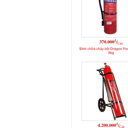
đ
370.000
/
Cái
Bình chữa cháy bột Dragon P
8kg
đ
4.200.000
/
Cái