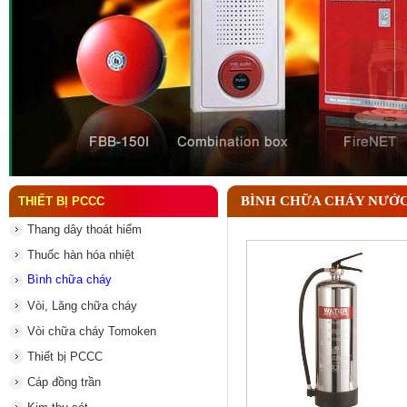
Đầu phun chữa cháy là gì ? Tìm hiểu chi tiết từ A-
BÌNH CHỮA CHÁY NƯỚC
THIẾT BỊ PCCC
Thang dây thoát hiểm
Thuốc hàn hóa nhiệt
Bình chữa cháy
Vòi, Lăng chữa cháy
Vòi chữa cháy Tomoken
Thiết bị PCCC
Cáp đồng trần