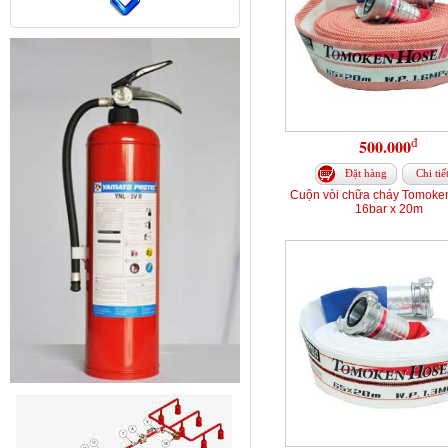
đ
500.000
Đặt hàng
Chi tiế
Cuộn vòi chữa cháy Tomoke
16bar x 20m