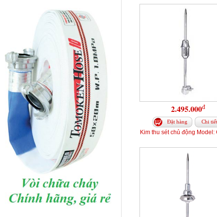
đ
2.495.000
Đặt hàng
Chi tiế
Kim thu sét chủ động Model: