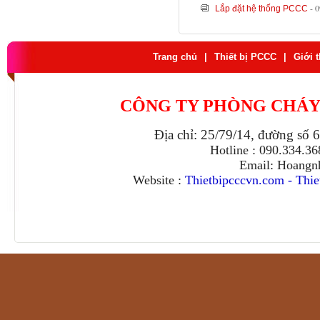
- 
Lắp đặt hệ thống PCCC
Trang chủ
|
Thiết bị PCCC
|
Giới 
CÔNG TY PHÒNG CHÁY
Địa chỉ: 25/79/14, đường số 
Hotline : 090.334.3
Email: Hoangn
Website :
Thietbipcccvn.com
-
Thie