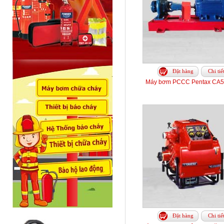
Đặt hàng
Chi tiế
Máy bơm PCCC Pentax CA5
Đặt hàng
Chi tiế