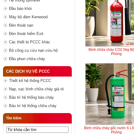
Hệ thống sprinkler
Đầu báo khói
Máy bộ đàm Kenwood
Đèn thoát nạn
Đèn thoát hiểm Exit
Các thiết bị PCCC khác
Bình chữa cháy CO2 5kg B
Bộ công cụ cứu nạn cứu hộ
Phòng
Đầu phun chữa cháy
CÁC DỊCH VỤ VỀ PCCC
Thiết kế hệ thống PCCC
Nạp, sạc bình chữa cháy giá rẻ
Bảo trì hệ thống báo cháy
Bảo trì hệ thống chữa cháy
Tìm kiếm
Bình chữa cháy gốc nước 6 Lí
Phòng