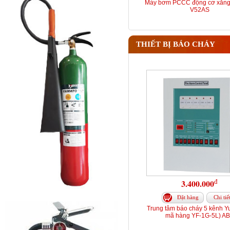
Máy bơm PCCC động cơ xăng
V52AS
THIẾT BỊ BÁO CHÁY
đ
3.400.000
Đặt hàng
Chi tiế
Trung tâm báo cháy 5 kênh Y
mã hàng YF-1G-5L) A