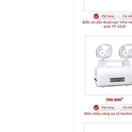
Đặt hàng
Chi tiế
Biển chỉ dẫn thoát nạn YiFei m
phải YF-1018
đ
300.000
Đặt hàng
Chi tiế
Đèn chiếu sáng sự cố Kento