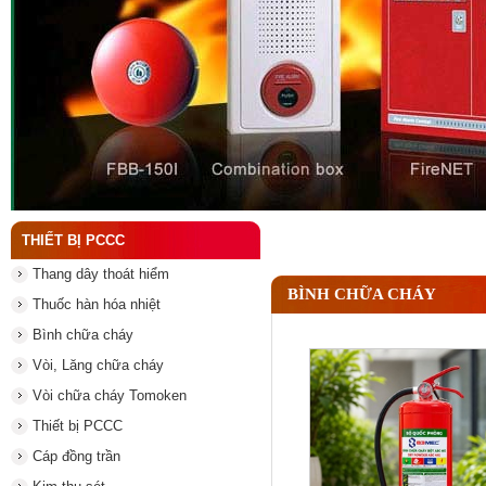
Đầu phun chữa cháy là gì và nguyên lý hoạt động c
THIẾT BỊ PCCC
Thang dây thoát hiểm
BÌNH CHỮA CHÁY
Thuốc hàn hóa nhiệt
Bình chữa cháy
Vòi, Lăng chữa cháy
Vòi chữa cháy Tomoken
Thiết bị PCCC
Cáp đồng trần