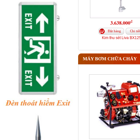
đ
3.638.000
Đặt hàng
Chi tiế
Kim thu sét Liva BX12
MÁY BƠM CHỮA CHÁY