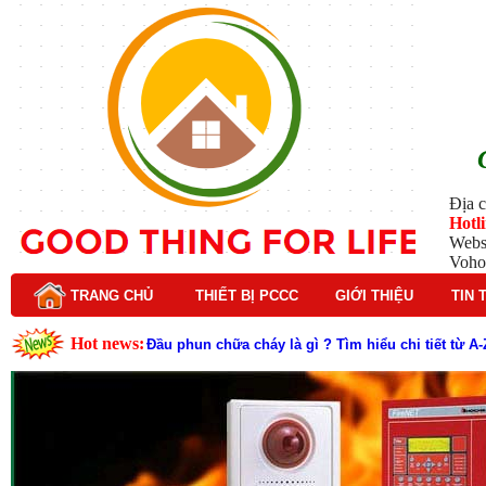
Địa c
Hotl
Webs
Voho
TRANG CHỦ
THIẾT BỊ PCCC
GIỚI THIỆU
TIN 
Hot news:
Đầu phun chữa cháy là gì ? Tìm hiểu chi tiết từ A-
Lý do nên chọn hệ thống báo cháy Hochiki cho cô
Cách kiểm tra và bảo trì hệ thống báo cháy Hochik
Cấu tạo và nguyên lý hoạt động của báo cháy Hor
Tìm hiểu chi tiết về hệ thống báo cháy Horing hiệ
Các loại thang dây thoát hiểm phổ biến trên thị t
Thang dây thoát hiểm có tác dụng gì trong tình h
Cấu tạo đầu phun chữa cháy trong hệ thống sprin
Kim thu sét là gì? Cấu tạo, nguyên lý hoạt động v