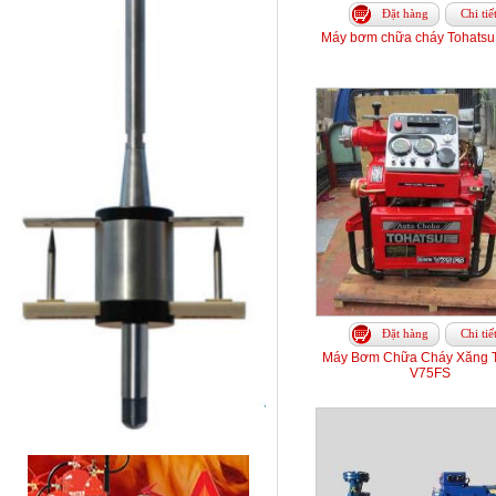
Đặt hàng
Chi tiế
Máy bơm chữa cháy Tohats
Đặt hàng
Chi tiế
Máy Bơm Chữa Cháy Xăng T
V75FS