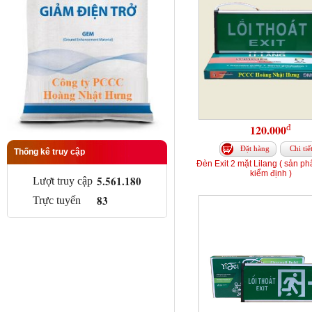
đ
120.000
Đặt hàng
Chi tiế
Thống kê truy cập
Đèn Exit 2 mặt Lilang ( sản p
kiểm định )
5.561.180
Lượt truy cập
83
Trực tuyến