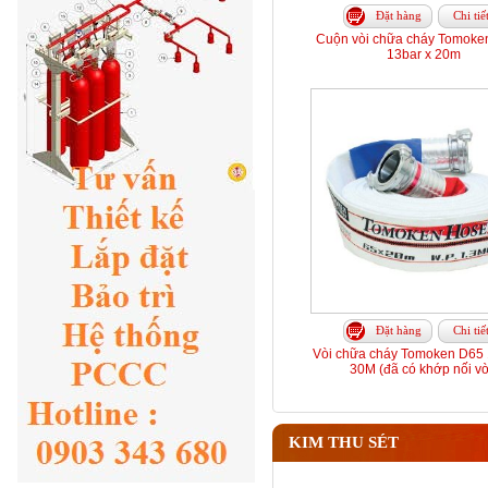
Đặt hàng
Chi tiế
Cuộn vòi chữa cháy Tomoke
13bar x 20m
Đặt hàng
Chi tiế
Vòi chữa cháy Tomoken D65 
30M (đã có khớp nối vò
KIM THU SÉT