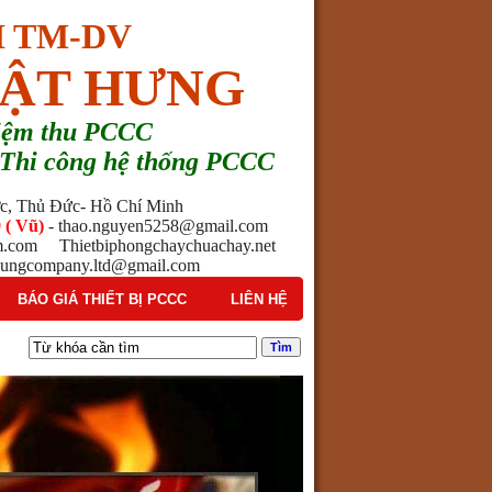
 TM-DV
ẬT HƯNG
hiệm thu PCCC
 - Thi công hệ thống PCCC
ước, Thủ Đức- Hồ Chí Minh
 ( Vũ)
- thao.nguyen5258@gmail.com
am.com Thietbiphongchaychuachay.net
ngcompany.ltd@gmail.com
BÁO GIÁ THIẾT BỊ PCCC
LIÊN HỆ