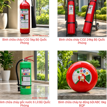
Bình chữa cháy CO2 5kg Bộ Quốc
Bình chữa cháy CO2 24kg Bộ Quốc
Phòng
Phòng
Bình chữa cháy gốc nước 6 Lít Bộ Quốc
Bình chữa cháy tự động bột ABC 6kg
Phòng
BQP