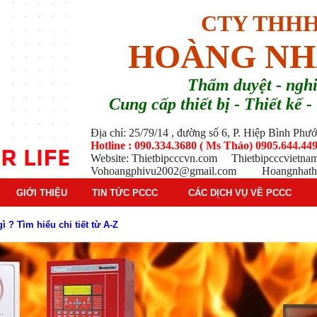
CTY THHH
HOÀNG NH
T
hẩm duyệt - ng
Cung cấp thiết bị - Thiết kế
Địa chỉ: 25/79/14 , đường số 6, P. Hiệp Bình Ph
Hotline : 090.334.3680 ( Ms Thảo) 0905.644.449
Website: Thietbipcccvn.com Thietbipcccvietn
Vohoangphivu2002@gmail.com Hoangnhathu
GIỚI THIỆU
TIN TỨC PCCC
CÁC DỊCH VỤ VỀ PCCC
 ? Tìm hiểu chi tiết từ A-Z
g báo cháy Hochiki cho công trình
ì hệ thống báo cháy Hochiki định kỳ
oạt động của báo cháy Horing
 thống báo cháy Horing hiện nay
 hiểm phổ biến trên thị trường
 tác dụng gì trong tình huống khẩn cấp hiệu quả
háy trong hệ thống sprinkler tự động
tạo, nguyên lý hoạt động và ứng dụng thực tế