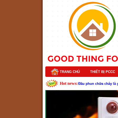
TRANG CHỦ
THIẾT BỊ PCCC
Hot news:
Đầu phun chữa cháy là gì
Lý do nên chọn hệ thốn
Cách kiểm tra và bảo tr
Cấu tạo và nguyên lý h
Tìm hiểu chi tiết về hệ
Các loại thang dây thoát
Thang dây thoát hiểm có
Cấu tạo đầu phun chữa c
Kim thu sét là gì? Cấu 