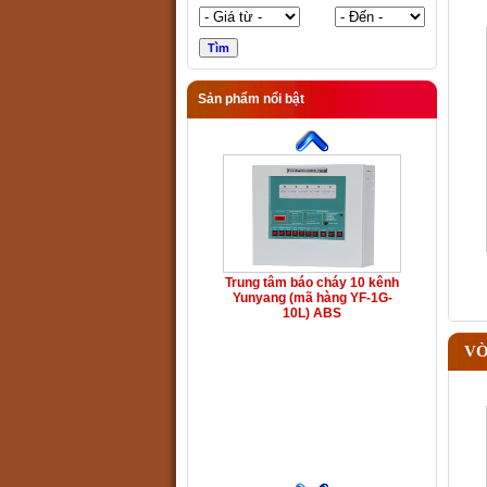
Sản phẩm nổi bật
Trung tâm báo cháy 10 kênh
Yunyang (mã hàng YF-1G-
10L) ABS
VÒ