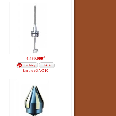
đ
4.450.000
Đặt hàng
Chi tiết
kim thu sét AX210