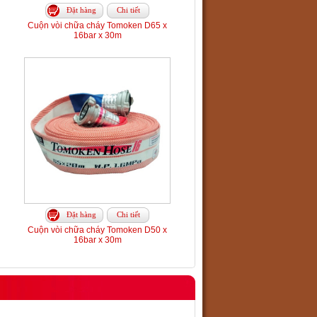
Đặt hàng
Chi tiết
Cuộn vòi chữa cháy Tomoken D65 x
16bar x 30m
Đặt hàng
Chi tiết
Cuộn vòi chữa cháy Tomoken D50 x
16bar x 30m