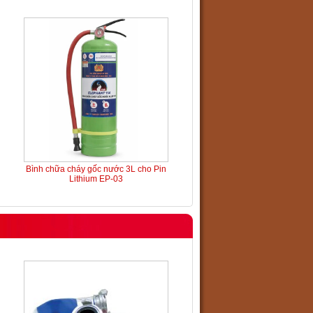
Bình chữa cháy gốc nước 3L cho Pin
Lithium EP-03