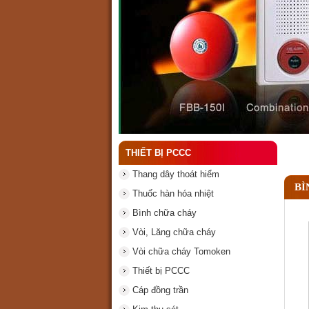
Đầu phun chữa cháy là g
THIẾT BỊ PCCC
Thang dây thoát hiểm
BÌ
Thuốc hàn hóa nhiệt
Bình chữa cháy
Vòi, Lăng chữa cháy
Vòi chữa cháy Tomoken
Thiết bị PCCC
Cáp đồng trần