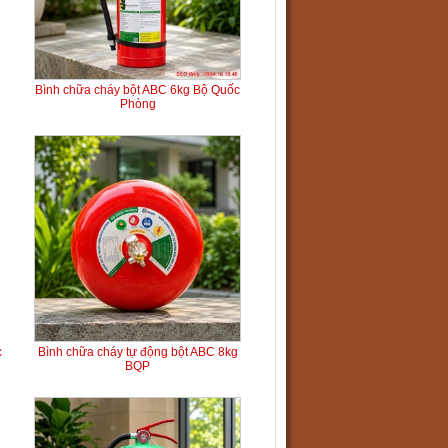
Bình chữa cháy bột ABC 6kg Bộ Quốc
Phòng
c
Bình chữa cháy tự động bột ABC 8kg
BQP