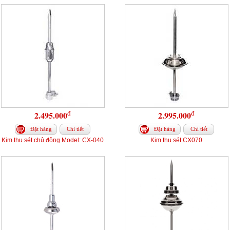
đ
đ
2.495.000
2.995.000
Đặt hàng
Chi tiết
Đặt hàng
Chi tiết
Kim thu sét chủ động Model: CX-040
Kim thu sét CX070