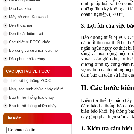
Hệ thống sprinkler
định pháp luật và tiêu chu
dưỡng định kỳ không chỉ là 
Đầu báo khói
doanh nghiệp. (140 từ)
Máy bộ đàm Kenwood
3. Lợi ích của việc 
Đèn thoát nạn
Đèn thoát hiểm Exit
Bảo dưỡng thiết bị PCCC th
Các thiết bị PCCC khác
dài tuổi thọ của thiết bị. 
ngăn ngừa nguy cơ thiết bị
Bộ công cụ cứu nạn cứu hộ
sàng và hoạt động hiệu qu
xuyên còn giúp duy trì hiệu
Đầu phun chữa cháy
dưỡng định kỳ cũng đảm bảo
vệ uy tín của doanh nghiệp
CÁC DỊCH VỤ VỀ PCCC
đảm bảo an toàn và hiệu qu
Thiết kế hệ thống PCCC
II. Các bước kiểm
Nạp, sạc bình chữa cháy giá rẻ
Bảo trì hệ thống báo cháy
Kiểm tra thiết bị báo chá
đảm bảo hệ thống báo cháy 
Bảo trì hệ thống chữa cháy
biến báo khói, hệ thống bá
này giúp phát hiện sớm và k
Tìm kiếm
1. Kiểm tra cảm biến