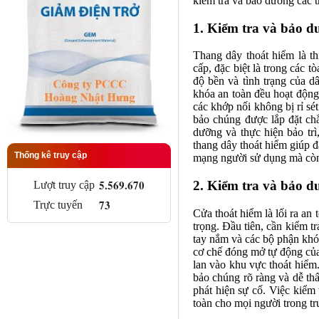
kiểm tra và bảo dưỡng các th
1. Kiểm tra và bảo d
Thang dây thoát hiểm là th
cấp, đặc biệt là trong các 
độ bền và tình trạng của 
khóa an toàn đều hoạt động
các khớp nối không bị rỉ sé
bảo chúng được lắp đặt chắ
dưỡng và thực hiện bảo trì
thang dây thoát hiểm giúp đ
Thống kê truy cập
mạng người sử dụng mà còn 
5.569.670
2. Kiểm tra và bảo d
Lượt truy cập
73
Trực tuyến
Cửa thoát hiểm là lối ra an
trọng. Đầu tiên, cần kiểm t
tay nắm và các bộ phận khó
cơ chế đóng mở tự động của
lan vào khu vực thoát hiểm
bảo chúng rõ ràng và dễ thấ
phát hiện sự cố. Việc kiểm
toàn cho mọi người trong t