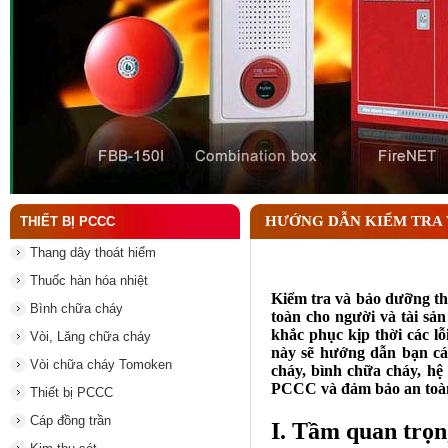
Tại sao cần kiểm tra đầu phun chữa cháy theo địn
HƯỚNG DẪN KIỂM TRA 
THIẾT BỊ PCCC
Thang dây thoát hiểm
Thuốc hàn hóa nhiệt
Kiểm tra và bảo dưỡng th
Bình chữa cháy
toàn cho người và tài sả
khắc phục kịp thời các lỗ
Vòi, Lăng chữa cháy
này sẽ hướng dẫn bạn cá
Vòi chữa cháy Tomoken
cháy, bình chữa cháy, hệ 
PCCC và đảm bảo an toàn
Thiết bị PCCC
Cáp đồng trần
I. Tầm quan trọn