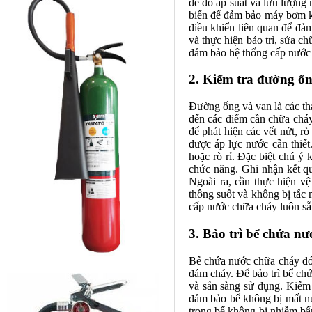
để đo áp suất và lưu lượng
biến để đảm bảo máy bơm k
điều khiển liên quan để đảm
và thực hiện bảo trì, sửa 
đảm bảo hệ thống cấp nước l
2. Kiểm tra đường ố
Đường ống và van là các th
đến các điểm cần chữa cháy
để phát hiện các vết nứt, r
được áp lực nước cần thiết
hoặc rò rỉ. Đặc biệt chú ý
chức năng. Ghi nhận kết qu
Ngoài ra, cần thực hiện v
thông suốt và không bị tắc
cấp nước chữa cháy luôn sẵn
3. Bảo trì bể chứa n
Bể chứa nước chữa cháy đóng
đám cháy. Để bảo trì bể ch
và sẵn sàng sử dụng. Kiểm 
đảm bảo bể không bị mất nư
trong bể không bị nhiễm bẩn