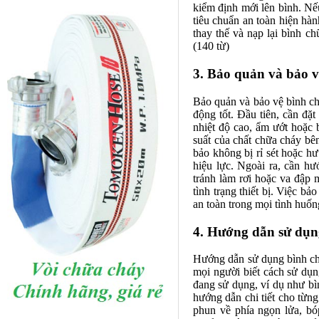
kiểm định mới lên bình. Nế
tiêu chuẩn an toàn hiện hàn
thay thế và nạp lại bình ch
(140 từ)
3. Bảo quản và bảo v
Bảo quản và bảo vệ bình chữ
động tốt. Đầu tiên, cần đặt
nhiệt độ cao, ẩm ướt hoặc 
suất của chất chữa cháy bê
bảo không bị rỉ sét hoặc h
hiệu lực. Ngoài ra, cần h
tránh làm rơi hoặc va đập 
tình trạng thiết bị. Việc b
an toàn trong mọi tình huốn
4. Hướng dẫn sử dụn
Hướng dẫn sử dụng bình ch
mọi người biết cách sử dụng
đang sử dụng, ví dụ như bì
hướng dẫn chi tiết cho từn
phun về phía ngọn lửa, bóp