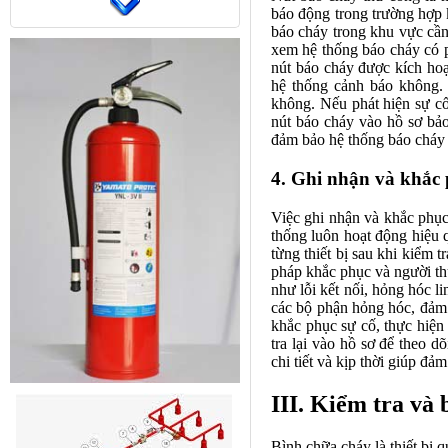
báo động trong trường hợp k
báo cháy trong khu vực cần
xem hệ thống báo cháy có p
nút báo cháy được kích hoạ
hệ thống cảnh báo không. 
không. Nếu phát hiện sự cố
nút báo cháy vào hồ sơ bảo
đảm bảo hệ thống báo cháy 
4. Ghi nhận và khắc 
Việc ghi nhận và khắc phục
thống luôn hoạt động hiệu qu
từng thiết bị sau khi kiểm 
pháp khắc phục và người th
như lỗi kết nối, hỏng hóc 
các bộ phận hỏng hóc, đảm 
khắc phục sự cố, thực hiện
tra lại vào hồ sơ để theo 
chi tiết và kịp thời giúp đả
III. Kiểm tra và
Bình chữa cháy là thiết bị