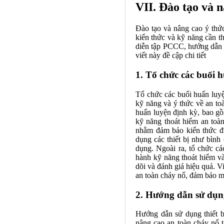
VII. Đào tạo và 
Đào tạo và nâng cao ý thứ
kiến thức và kỹ năng cần t
diễn tập PCCC, hướng dẫn 
viết này đề cập chi tiết
1. Tổ chức các buổi 
Tổ chức các buổi huấn luy
kỹ năng và ý thức về an to
huấn luyện định kỳ, bao gồ
kỹ năng thoát hiểm an to
nhằm đảm bảo kiến thức đư
dụng các thiết bị như bình
dụng. Ngoài ra, tổ chức c
hành kỹ năng thoát hiểm và
dõi và đánh giá hiệu quả. 
an toàn cháy nổ, đảm bảo mọ
2. Hướng dẫn sử dụn
Hướng dẫn sử dụng thiết b
nâng cao an toàn cháy nổ t