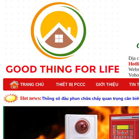
Địa c
Hotl
Webs
Voho
TRANG CHỦ
THIẾT BỊ PCCC
GIỚI THIỆU
TIN 
Hot news:
Thông số đầu phun chữa cháy quan trọng cần biết
Đầu phun chữa cháy là gì và nguyên lý hoạt động c
Đầu phun chữa cháy là gì ? Tìm hiểu chi tiết từ A-
Lý do nên chọn hệ thống báo cháy Hochiki cho cô
Cách kiểm tra và bảo trì hệ thống báo cháy Hochik
Cấu tạo và nguyên lý hoạt động của báo cháy Hor
Tìm hiểu chi tiết về hệ thống báo cháy Horing hiệ
Các loại thang dây thoát hiểm phổ biến trên thị t
Thang dây thoát hiểm có tác dụng gì trong tình h