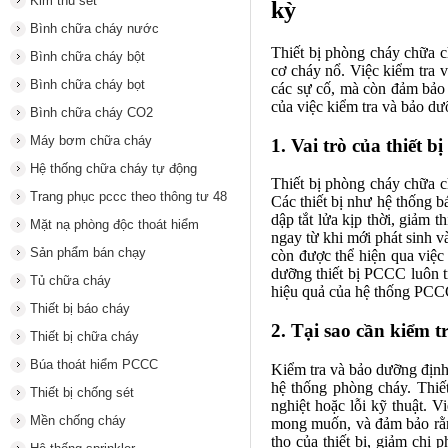
Kim thu sét
kỳ
Bình chữa cháy nước
Thiết bị phòng cháy chữa c
Bình chữa cháy bột
cơ cháy nổ. Việc kiểm tra v
Bình chữa cháy bọt
các sự cố, mà còn đảm bảo th
của việc kiểm tra và bảo dư
Bình chữa cháy CO2
Máy bơm chữa cháy
1. Vai trò của thiết 
Hệ thống chữa cháy tự động
Thiết bị phòng cháy chữa c
Trang phục pccc theo thông tư 48
Các thiết bị như hệ thống b
dập tắt lửa kịp thời, giảm t
Mặt nạ phòng độc thoát hiểm
ngay từ khi mới phát sinh v
Sản phẩm bán chạy
còn được thể hiện qua việc 
dưỡng thiết bị PCCC luôn t
Tủ chữa cháy
hiệu quả của hệ thống PCCC
Thiết bị báo cháy
2. Tại sao cần kiểm 
Thiết bị chữa cháy
Búa thoát hiểm PCCC
Kiểm tra và bảo dưỡng định 
hệ thống phòng cháy. Thiế
Thiết bị chống sét
nghiệt hoặc lỗi kỹ thuật. 
Mền chống cháy
mong muốn, và đảm bảo rằng 
thọ của thiết bị, giảm chi