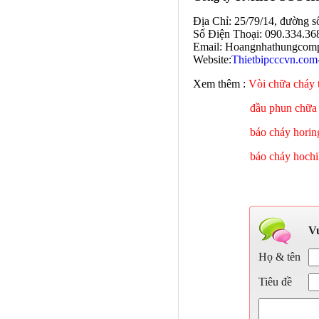
Địa Chỉ: 25/79/14, đường 
Số Điện Thoại: 090.334.36
Email: Hoangnhathungcom
Website:
Thietbipcccvn.com
Xem thêm :
Vòi chữa cháy
đầu phun chữa
báo cháy horin
báo cháy hochi
Vu
Họ & tên
Tiêu đề