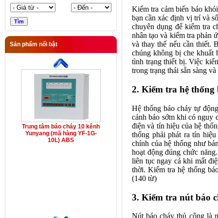
Kiểm tra cảm biến báo khói 
bạn cần xác định vị trí và s
chuyên dụng để kiểm tra c
nhân tạo và kiểm tra phản 
và thay thế nếu cần thiết.
Sản phẩm nổi bật
chúng không bị che khuất b
tình trạng thiết bị. Việc 
trong trạng thái sẵn sàng và
2. Kiểm tra hệ thống
Hệ thống báo cháy tự động
cảnh báo sớm khi có nguy cơ
điện và tín hiệu của hệ thố
Trung tâm báo cháy 10 kênh
Yunyang (mã hàng YF-1G-
thống phải phát ra tín hiệ
10L) ABS
chính của hệ thống như bả
hoạt động đúng chức năng.
liên tục ngay cả khi mất đi
thời. Kiểm tra hệ thống bá
(140 từ)
3. Kiểm tra nút báo 
Nút báo cháy thủ công là 